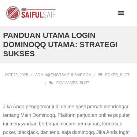
Skip
to
content
PANDUAN UTAMA LOGIN
DOMINOQQ UTAMA: STRATEGI
SUKSES
OCT 29, 2025
ADMIN@ENGRSAIFULSAIF.COM
POKER
,
SLOT
PKV GAMES
,
SLOT
Jika Anda penggemar judi online pasti pernah mendengar
tentang Main Dominoqq. Platform perjudian online populer
ini menawarkan berbagai macam permainan, termasuk
poker, blackjack, dan tentu saja dominoqq. Jika Anda ingin