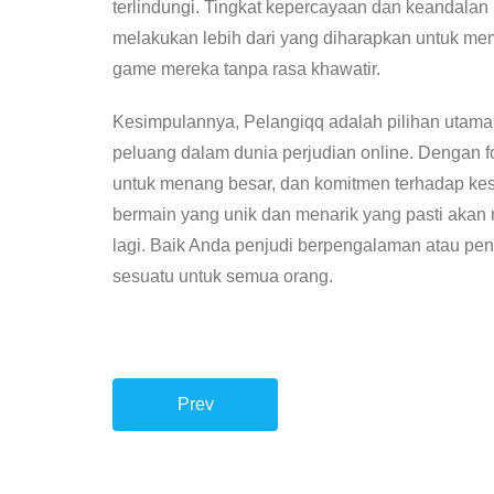
terlindungi. Tingkat kepercayaan dan keandalan 
melakukan lebih dari yang diharapkan untuk m
game mereka tanpa rasa khawatir.
Kesimpulannya, Pelangiqq adalah pilihan utama
peluang dalam dunia perjudian online. Dengan 
untuk menang besar, dan komitmen terhadap k
bermain yang unik dan menarik yang pasti aka
lagi. Baik Anda penjudi berpengalaman atau pe
sesuatu untuk semua orang.
Prev