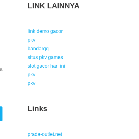
LINK LAINNYA
link demo gacor
pkv
bandarqq
situs pkv games
slot gacor hari ini
ya
pkv
pkv
Links
prada-outlet.net