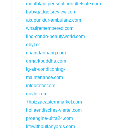
montblancpensonlineoutletsale.com
babygadgetsreview.com
akupunktur-ambulanz.com
whatiremembered.com
linq-condo-beautyworld.com
ebyt.cc
chaindaohang.com
drmarkbuddha.com
lg-air-conditioning-
maintenance.com
infoorator.com
novte.com
7hpizzaeasternmarket.com
hollaendisches-viertel.com
proengine-ultra24.com
lifewithoutlanyards.com