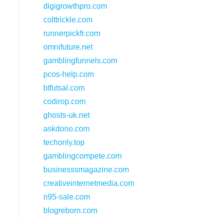
digigrowthpro.com
colttrickle.com
runnerpickfr.com
omnifuture.net
gamblingfunnels.com
pcos-help.com
btfutsal.com
codirop.com
ghosts-uk.net
askdono.com
techonly.top
gamblingcompete.com
businesssmagazine.com
creativeinternetmedia.com
n95-sale.com
blogreborn.com