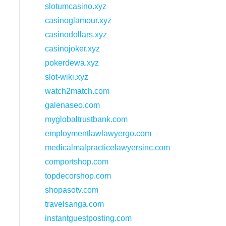
slotumcasino.xyz
casinoglamour.xyz
casinodollars.xyz
casinojoker.xyz
pokerdewa.xyz
slot-wiki.xyz
watch2match.com
galenaseo.com
myglobaltrustbank.com
employmentlawlawyergo.com
medicalmalpracticelawyersinc.com
comportshop.com
topdecorshop.com
shopasotv.com
travelsanga.com
instantguestposting.com