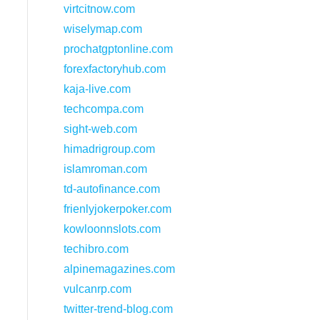
virtcitnow.com
wiselymap.com
prochatgptonline.com
forexfactoryhub.com
kaja-live.com
techcompa.com
sight-web.com
himadrigroup.com
islamroman.com
td-autofinance.com
frienlyjokerpoker.com
kowloonnslots.com
techibro.com
alpinemagazines.com
vulcanrp.com
twitter-trend-blog.com