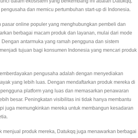
 kunci dalam ekosistem yang berkembang ini adalah Datukqq,
 pengusaha dan memicu pertumbuhan start-up di Indonesia.
ah pasar online populer yang menghubungkan pembeli dan
awarkan berbagai macam produk dan layanan, mulai dari mode
an. Dengan antarmuka yang ramah pengguna dan sistem
enjadi tujuan bagi konsumen Indonesia yang mencari produk
 memberdayakan pengusaha adalah dengan menyediakan
layak yang lebih luas. Dengan mendaftarkan produk mereka di
 pengguna platform yang luas dan memasarkan penawaran
ih besar. Peningkatan visibilitas ini tidak hanya membantu
api juga memungkinkan mereka untuk membangun kesadaran
tia.
k menjual produk mereka, Datukqq juga menawarkan berbagai