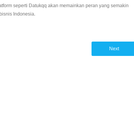
platform seperti Datukqq akan memainkan peran yang semakin
isnis Indonesia.
Next