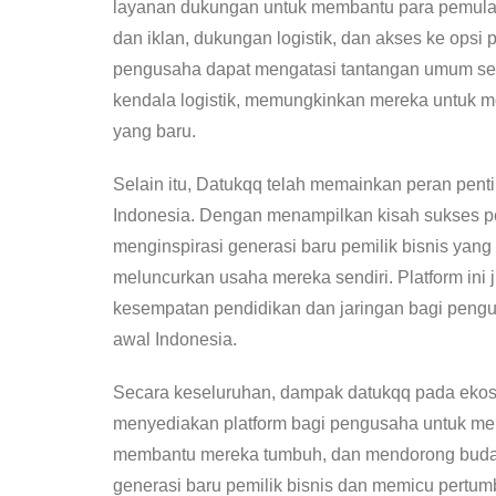
layanan dukungan untuk membantu para pemula 
dan iklan, dukungan logistik, dan akses ke ops
pengusaha dapat mengatasi tantangan umum sepe
kendala logistik, memungkinkan mereka untuk m
yang baru.
Selain itu, Datukqq telah memainkan peran pen
Indonesia. Dengan menampilkan kisah sukses pe
menginspirasi generasi baru pemilik bisnis yang
meluncurkan usaha mereka sendiri. Platform in
kesempatan pendidikan dan jaringan bagi pengu
awal Indonesia.
Secara keseluruhan, dampak datukqq pada ekosi
menyediakan platform bagi pengusaha untuk me
membantu mereka tumbuh, dan mendorong buda
generasi baru pemilik bisnis dan memicu pertum