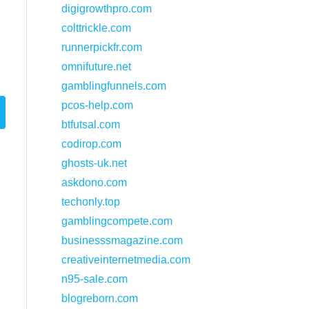
digigrowthpro.com
colttrickle.com
runnerpickfr.com
omnifuture.net
gamblingfunnels.com
pcos-help.com
btfutsal.com
codirop.com
ghosts-uk.net
askdono.com
techonly.top
gamblingcompete.com
businesssmagazine.com
creativeinternetmedia.com
n95-sale.com
blogreborn.com