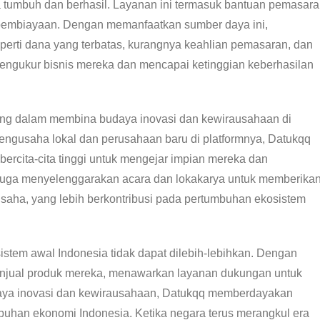
tumbuh dan berhasil. Layanan ini termasuk bantuan pemasar
i pembiayaan. Dengan memanfaatkan sumber daya ini,
rti dana yang terbatas, kurangnya keahlian pemasaran, dan
engukur bisnis mereka dan mencapai ketinggian keberhasilan
ting dalam membina budaya inovasi dan kewirausahaan di
ngusaha lokal dan perusahaan baru di platformnya, Datukqq
 bercita-cita tinggi untuk mengejar impian mereka dan
i juga menyelenggarakan acara dan lokakarya untuk memberika
saha, yang lebih berkontribusi pada pertumbuhan ekosistem
stem awal Indonesia tidak dapat dilebih-lebihkan. Dengan
njual produk mereka, menawarkan layanan dukungan untuk
ya inovasi dan kewirausahaan, Datukqq memberdayakan
buhan ekonomi Indonesia. Ketika negara terus merangkul era