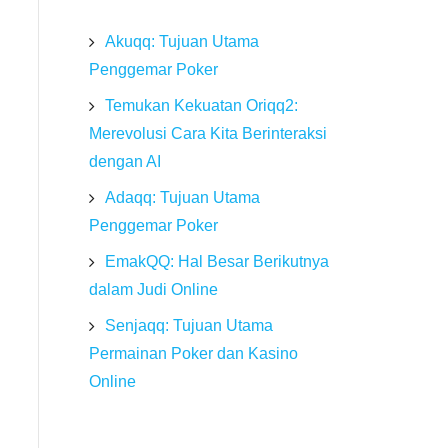
Akuqq: Tujuan Utama
Penggemar Poker
Temukan Kekuatan Oriqq2:
Merevolusi Cara Kita Berinteraksi
dengan AI
Adaqq: Tujuan Utama
Penggemar Poker
EmakQQ: Hal Besar Berikutnya
dalam Judi Online
Senjaqq: Tujuan Utama
Permainan Poker dan Kasino
Online