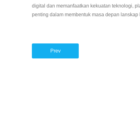
digital dan memanfaatkan kekuatan teknologi, 
penting dalam membentuk masa depan lanskap b
Prev