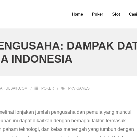
Home
Poker
Slot
Cas
ENGUSAHA: DAMPAK DA
A INDONESIA
IFULSAIF.COM
POKER
PKV GAMES
h melihat lonjakan jumlah pengusaha dan pemula yang muncul
han ini dapat dikaitkan dengan berbagai faktor, termasuk
n paham teknologi, dan kelas menengah yang tumbuh dengan