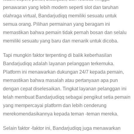
penawaran yang lebih modern seperti slot dan taruhan
olahraga virtual, Bandarjudiqq memiliki sesuatu untuk
semua orang. Pilihan permainan yang beragam ini
memastikan bahwa pemain tidak pernah bosan dan selalu
memiliki sesuatu yang baru dan menarik untuk dicoba.
Tapi mungkin faktor terpenting di balik keberhasilan
Bandarjudiqq adalah layanan pelanggan terkemuka.
Platform ini menawarkan dukungan 24/7 kepada pemain,
memastikan bahwa masalah atau pertanyaan apa pun
dengan cepat diselesaikan. Tingkat layanan pelanggan ini
telah membuat Bandarjudiqq sebagai pengikut setia pemain
yang mempercayai platform dan lebih cenderung
merekomendasikannya kepada teman -teman mereka.
Selain faktor -faktor ini, Bandarjudiqq juga menawarkan