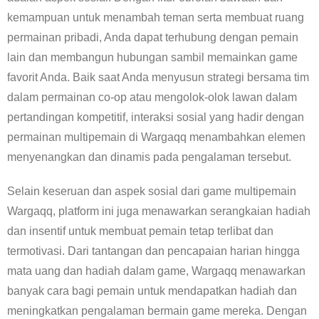
kemampuan untuk menambah teman serta membuat ruang
permainan pribadi, Anda dapat terhubung dengan pemain
lain dan membangun hubungan sambil memainkan game
favorit Anda. Baik saat Anda menyusun strategi bersama tim
dalam permainan co-op atau mengolok-olok lawan dalam
pertandingan kompetitif, interaksi sosial yang hadir dengan
permainan multipemain di Wargaqq menambahkan elemen
menyenangkan dan dinamis pada pengalaman tersebut.
Selain keseruan dan aspek sosial dari game multipemain
Wargaqq, platform ini juga menawarkan serangkaian hadiah
dan insentif untuk membuat pemain tetap terlibat dan
termotivasi. Dari tantangan dan pencapaian harian hingga
mata uang dan hadiah dalam game, Wargaqq menawarkan
banyak cara bagi pemain untuk mendapatkan hadiah dan
meningkatkan pengalaman bermain game mereka. Dengan