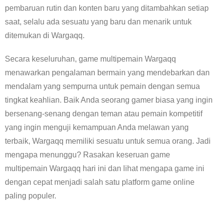
pembaruan rutin dan konten baru yang ditambahkan setiap
saat, selalu ada sesuatu yang baru dan menarik untuk
ditemukan di Wargaqq.
Secara keseluruhan, game multipemain Wargaqq
menawarkan pengalaman bermain yang mendebarkan dan
mendalam yang sempurna untuk pemain dengan semua
tingkat keahlian. Baik Anda seorang gamer biasa yang ingin
bersenang-senang dengan teman atau pemain kompetitif
yang ingin menguji kemampuan Anda melawan yang
terbaik, Wargaqq memiliki sesuatu untuk semua orang. Jadi
mengapa menunggu? Rasakan keseruan game
multipemain Wargaqq hari ini dan lihat mengapa game ini
dengan cepat menjadi salah satu platform game online
paling populer.