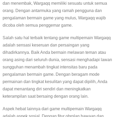
dan menembak, Wargaqq memiliki sesuatu untuk semua
orang. Dengan antarmuka yang ramah pengguna dan
pengalaman bermain game yang mulus, Wargaqq wajib
dicoba oleh semua penggemar game.
Salah satu hal terbaik tentang game multipemain Wargaqq
adalah sensasi keseruan dan persaingan yang
dihadirkannya. Baik Anda bermain melawan teman atau
orang asing dari seluruh dunia, sensasi menghadapi lawan
sungguhan menambah tingkat intensitas baru pada
pengalaman bermain game. Dengan beragam mode
permainan dan tingkat kesulitan yang dapat dipilih, Anda
dapat menantang diri sendiri dan meningkatkan
keterampilan saat bersaing dengan orang lain.
Aspek hebat lainnya dari game multipemain Wargaqq
adalah aspek sosial. Dengan fitur obrolan bawaan dan