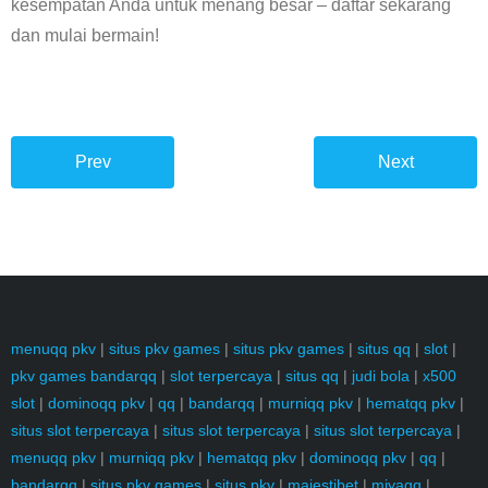
kesempatan Anda untuk menang besar – daftar sekarang
dan mulai bermain!
Prev
Next
menuqq pkv
|
situs pkv games
|
situs pkv games
|
situs qq
|
slot
|
pkv games bandarqq
|
slot terpercaya
|
situs qq
|
judi bola
|
x500
slot
|
dominoqq pkv
|
qq
|
bandarqq
|
murniqq pkv
|
hematqq pkv
|
situs slot terpercaya
|
situs slot terpercaya
|
situs slot terpercaya
|
menuqq pkv
|
murniqq pkv
|
hematqq pkv
|
dominoqq pkv
|
qq
|
bandarqq
|
situs pkv games
|
situs pkv
|
majestibet
|
miyaqq
|