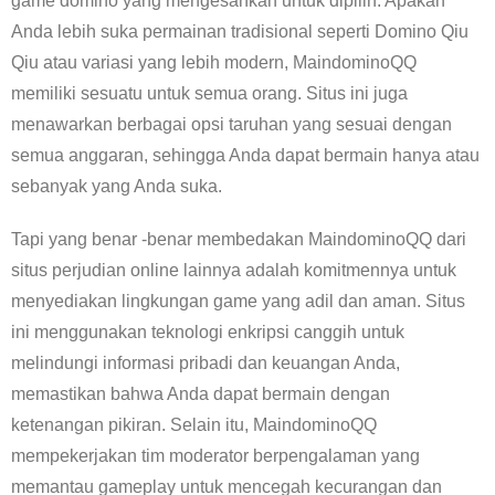
game domino yang mengesankan untuk dipilih. Apakah
Anda lebih suka permainan tradisional seperti Domino Qiu
Qiu atau variasi yang lebih modern, MaindominoQQ
memiliki sesuatu untuk semua orang. Situs ini juga
menawarkan berbagai opsi taruhan yang sesuai dengan
semua anggaran, sehingga Anda dapat bermain hanya atau
sebanyak yang Anda suka.
Tapi yang benar -benar membedakan MaindominoQQ dari
situs perjudian online lainnya adalah komitmennya untuk
menyediakan lingkungan game yang adil dan aman. Situs
ini menggunakan teknologi enkripsi canggih untuk
melindungi informasi pribadi dan keuangan Anda,
memastikan bahwa Anda dapat bermain dengan
ketenangan pikiran. Selain itu, MaindominoQQ
mempekerjakan tim moderator berpengalaman yang
memantau gameplay untuk mencegah kecurangan dan