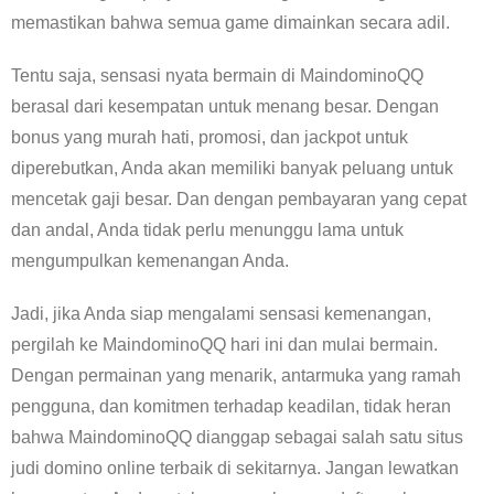
memastikan bahwa semua game dimainkan secara adil.
Tentu saja, sensasi nyata bermain di MaindominoQQ
berasal dari kesempatan untuk menang besar. Dengan
bonus yang murah hati, promosi, dan jackpot untuk
diperebutkan, Anda akan memiliki banyak peluang untuk
mencetak gaji besar. Dan dengan pembayaran yang cepat
dan andal, Anda tidak perlu menunggu lama untuk
mengumpulkan kemenangan Anda.
Jadi, jika Anda siap mengalami sensasi kemenangan,
pergilah ke MaindominoQQ hari ini dan mulai bermain.
Dengan permainan yang menarik, antarmuka yang ramah
pengguna, dan komitmen terhadap keadilan, tidak heran
bahwa MaindominoQQ dianggap sebagai salah satu situs
judi domino online terbaik di sekitarnya. Jangan lewatkan