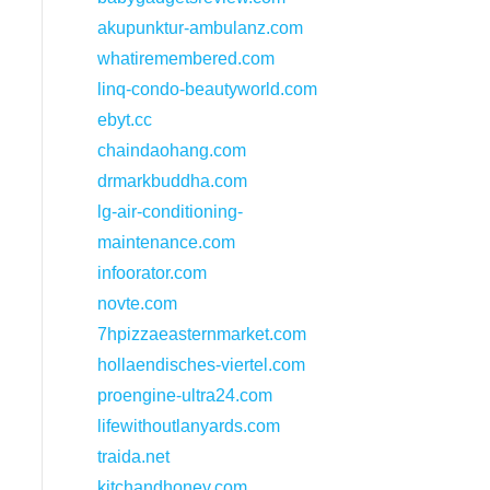
akupunktur-ambulanz.com
whatiremembered.com
linq-condo-beautyworld.com
ebyt.cc
chaindaohang.com
drmarkbuddha.com
lg-air-conditioning-
maintenance.com
infoorator.com
novte.com
7hpizzaeasternmarket.com
hollaendisches-viertel.com
proengine-ultra24.com
lifewithoutlanyards.com
traida.net
kitchandhoney.com