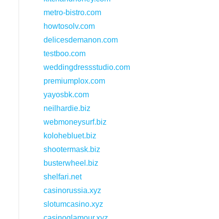
metro-bistro.com
howtosolv.com
delicesdemanon.com
testboo.com
weddingdressstudio.com
premiumplox.com
yayosbk.com
neilhardie.biz
webmoneysurf.biz
kolohebluet.biz
shootermask.biz
busterwheel.biz
shelfari.net
casinorussia.xyz
slotumcasino.xyz
casinoglamour.xyz