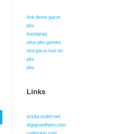
link demo gacor
pkv
a
bandarqq
situs pkv games
slot gacor hari ini
pkv
pkv
Links
prada-outlet.net
digigrowthpro.com
colttrickle.com