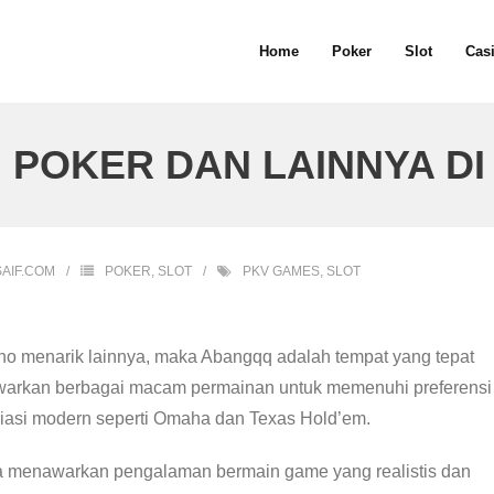
Home
Poker
Slot
Cas
 POKER DAN LAINNYA D
AIF.COM
POKER
,
SLOT
PKV GAMES
,
SLOT
o menarik lainnya, maka Abangqq adalah tempat yang tepat
nawarkan berbagai macam permainan untuk memenuhi preferensi
ariasi modern seperti Omaha dan Texas Hold’em.
 ia menawarkan pengalaman bermain game yang realistis dan