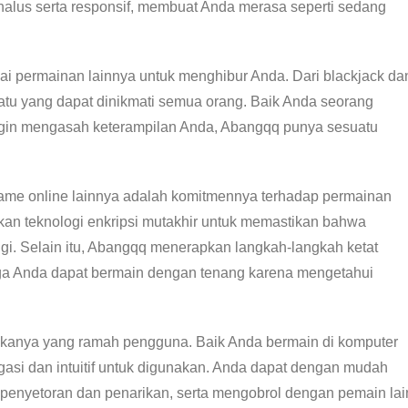
halus serta responsif, membuat Anda merasa seperti sedang
i permainan lainnya untuk menghibur Anda. Dari blackjack da
suatu yang dapat dinikmati semua orang. Baik Anda seorang
ngin mengasah keterampilan Anda, Abangqq punya sesuatu
me online lainnya adalah komitmennya terhadap permainan
kan teknologi enkripsi mutakhir untuk memastikan bahwa
ngi. Selain itu, Abangqq menerapkan langkah-langkah ketat
ga Anda dapat bermain dengan tenang karena mengetahui
mukanya yang ramah pengguna. Baik Anda bermain di komputer
vigasi dan intuitif untuk digunakan. Anda dapat dengan mudah
penyetoran dan penarikan, serta mengobrol dengan pemain lai