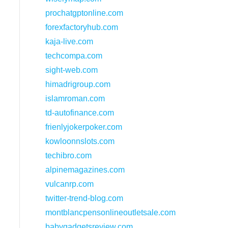
prochatgptonline.com
forexfactoryhub.com
kaja-live.com
techcompa.com
sight-web.com
himadrigroup.com
islamroman.com
td-autofinance.com
frienlyjokerpoker.com
kowloonnslots.com
techibro.com
alpinemagazines.com
vulcanrp.com
twitter-trend-blog.com
montblancpensonlineoutletsale.com
babygadgetsreview.com