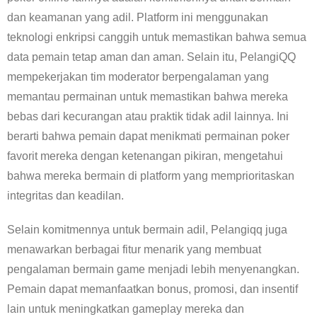
dan keamanan yang adil. Platform ini menggunakan
teknologi enkripsi canggih untuk memastikan bahwa semua
data pemain tetap aman dan aman. Selain itu, PelangiQQ
mempekerjakan tim moderator berpengalaman yang
memantau permainan untuk memastikan bahwa mereka
bebas dari kecurangan atau praktik tidak adil lainnya. Ini
berarti bahwa pemain dapat menikmati permainan poker
favorit mereka dengan ketenangan pikiran, mengetahui
bahwa mereka bermain di platform yang memprioritaskan
integritas dan keadilan.
Selain komitmennya untuk bermain adil, Pelangiqq juga
menawarkan berbagai fitur menarik yang membuat
pengalaman bermain game menjadi lebih menyenangkan.
Pemain dapat memanfaatkan bonus, promosi, dan insentif
lain untuk meningkatkan gameplay mereka dan