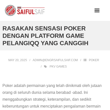
Skip
to
content
RASAKAN SENSASI POKER
DENGAN PLATFORM GAME
PELANGIQQ YANG CANGGIH
MAY 20, 2025
ADMIN@ENGRSAIFULSAIF.COM
POKER
PKV GAMES
Poker adalah permainan yang telah dinikmati oleh jutaan
orang di seluruh dunia selama berabad -abad. Ini
menggabungkan strategi, keterampilan, dan sedikit
keberuntungan untuk menciptakan pengalaman bermain