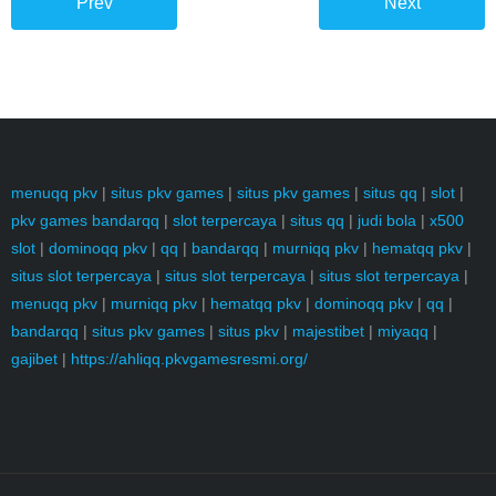
Prev
Next
menuqq pkv
|
situs pkv games
|
situs pkv games
|
situs qq
|
slot
|
pkv games bandarqq
|
slot terpercaya
|
situs qq
|
judi bola
|
x500
slot
|
dominoqq pkv
|
qq
|
bandarqq
|
murniqq pkv
|
hematqq pkv
|
situs slot terpercaya
|
situs slot terpercaya
|
situs slot terpercaya
|
menuqq pkv
|
murniqq pkv
|
hematqq pkv
|
dominoqq pkv
|
qq
|
bandarqq
|
situs pkv games
|
situs pkv
|
majestibet
|
miyaqq
|
gajibet
|
https://ahliqq.pkvgamesresmi.org/