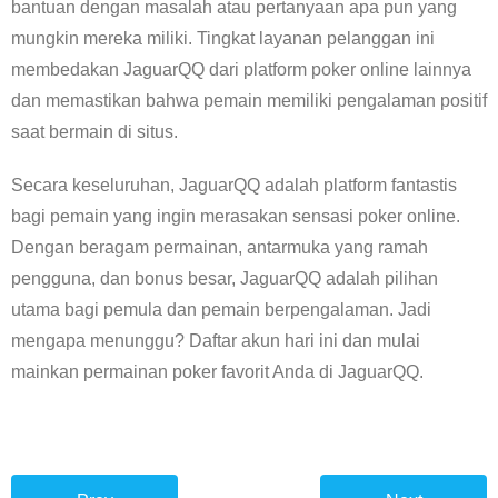
bantuan dengan masalah atau pertanyaan apa pun yang
mungkin mereka miliki. Tingkat layanan pelanggan ini
membedakan JaguarQQ dari platform poker online lainnya
dan memastikan bahwa pemain memiliki pengalaman positif
saat bermain di situs.
Secara keseluruhan, JaguarQQ adalah platform fantastis
bagi pemain yang ingin merasakan sensasi poker online.
Dengan beragam permainan, antarmuka yang ramah
pengguna, dan bonus besar, JaguarQQ adalah pilihan
utama bagi pemula dan pemain berpengalaman. Jadi
mengapa menunggu? Daftar akun hari ini dan mulai
mainkan permainan poker favorit Anda di JaguarQQ.