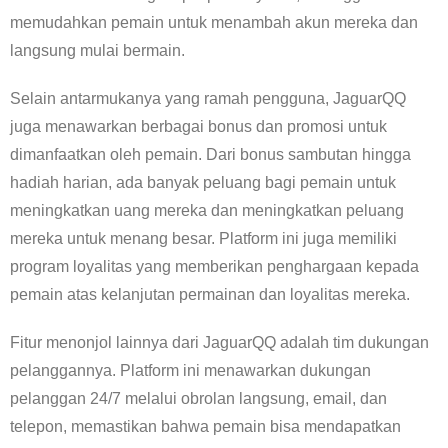
memudahkan pemain untuk menambah akun mereka dan
langsung mulai bermain.
Selain antarmukanya yang ramah pengguna, JaguarQQ
juga menawarkan berbagai bonus dan promosi untuk
dimanfaatkan oleh pemain. Dari bonus sambutan hingga
hadiah harian, ada banyak peluang bagi pemain untuk
meningkatkan uang mereka dan meningkatkan peluang
mereka untuk menang besar. Platform ini juga memiliki
program loyalitas yang memberikan penghargaan kepada
pemain atas kelanjutan permainan dan loyalitas mereka.
Fitur menonjol lainnya dari JaguarQQ adalah tim dukungan
pelanggannya. Platform ini menawarkan dukungan
pelanggan 24/7 melalui obrolan langsung, email, dan
telepon, memastikan bahwa pemain bisa mendapatkan