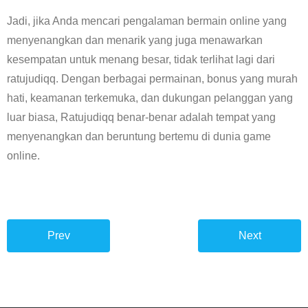
Jadi, jika Anda mencari pengalaman bermain online yang
menyenangkan dan menarik yang juga menawarkan
kesempatan untuk menang besar, tidak terlihat lagi dari
ratujudiqq. Dengan berbagai permainan, bonus yang murah
hati, keamanan terkemuka, dan dukungan pelanggan yang
luar biasa, Ratujudiqq benar-benar adalah tempat yang
menyenangkan dan beruntung bertemu di dunia game
online.
Prev
Next