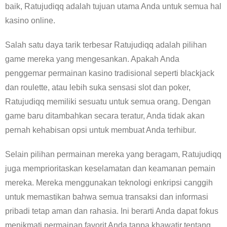
baik, Ratujudiqq adalah tujuan utama Anda untuk semua hal
kasino online.
Salah satu daya tarik terbesar Ratujudiqq adalah pilihan
game mereka yang mengesankan. Apakah Anda
penggemar permainan kasino tradisional seperti blackjack
dan roulette, atau lebih suka sensasi slot dan poker,
Ratujudiqq memiliki sesuatu untuk semua orang. Dengan
game baru ditambahkan secara teratur, Anda tidak akan
pernah kehabisan opsi untuk membuat Anda terhibur.
Selain pilihan permainan mereka yang beragam, Ratujudiqq
juga memprioritaskan keselamatan dan keamanan pemain
mereka. Mereka menggunakan teknologi enkripsi canggih
untuk memastikan bahwa semua transaksi dan informasi
pribadi tetap aman dan rahasia. Ini berarti Anda dapat fokus
menikmati permainan favorit Anda tanpa khawatir tentang