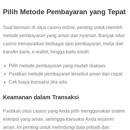
Pilih Metode Pembayaran yang Tepat
Saat bermain di situs casino online, penting untuk memilih
metode pembayaran yang aman dan nyaman. Banyak situs
casino menawarkan berbagai opsi pembayaran, mulai dari
transfer bank, e-wallet, hingga kartu kredit.
Pilih metode pembayaran yang mudah diakses.
Pastikan metode pembayaran tersebut aman dan cepat.
Cek biaya transaksi jika ada.
Keamanan dalam Transaksi
Pastikan situs casino yang Anda pilih menggunakan sistem
enkripsi yang aman, sehingga transaksi Anda terjamin
aman. Ini penting untuk melindungi data pribadi dan