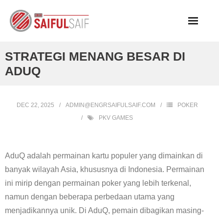
Skip
to
content
STRATEGI MENANG BESAR DI
ADUQ
DEC 22, 2025
ADMIN@ENGRSAIFULSAIF.COM
POKER
PKV GAMES
AduQ adalah permainan kartu populer yang dimainkan di
banyak wilayah Asia, khususnya di Indonesia. Permainan
ini mirip dengan permainan poker yang lebih terkenal,
namun dengan beberapa perbedaan utama yang
menjadikannya unik. Di AduQ, pemain dibagikan masing-