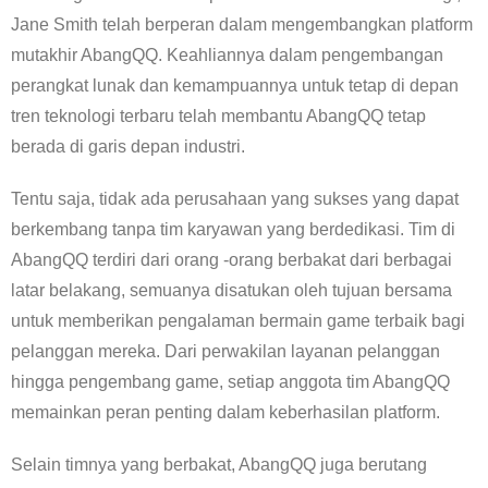
Jane Smith telah berperan dalam mengembangkan platform
mutakhir AbangQQ. Keahliannya dalam pengembangan
perangkat lunak dan kemampuannya untuk tetap di depan
tren teknologi terbaru telah membantu AbangQQ tetap
berada di garis depan industri.
Tentu saja, tidak ada perusahaan yang sukses yang dapat
berkembang tanpa tim karyawan yang berdedikasi. Tim di
AbangQQ terdiri dari orang -orang berbakat dari berbagai
latar belakang, semuanya disatukan oleh tujuan bersama
untuk memberikan pengalaman bermain game terbaik bagi
pelanggan mereka. Dari perwakilan layanan pelanggan
hingga pengembang game, setiap anggota tim AbangQQ
memainkan peran penting dalam keberhasilan platform.
Selain timnya yang berbakat, AbangQQ juga berutang