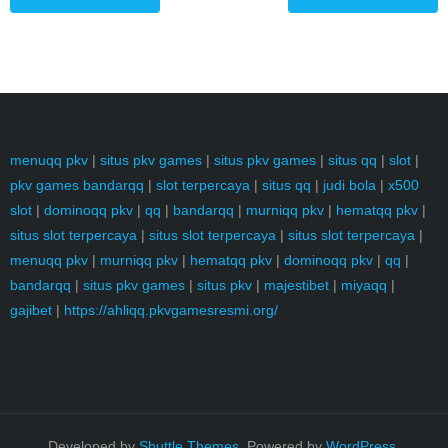
menuqq pkv
|
situs pkv games
|
situs pkv games
|
situs qq
|
slot
|
pkv games bandarqq
|
slot terpercaya
|
situs qq
|
judi bola
|
x500
slot
|
dominoqq pkv
|
qq
|
bandarqq
|
murniqq pkv
|
hematqq pkv
|
situs slot terpercaya
|
situs slot terpercaya
|
situs slot terpercaya
|
menuqq pkv
|
murniqq pkv
|
hematqq pkv
|
dominoqq pkv
|
qq
|
bandarqq
|
situs pkv games
|
situs pkv
|
majestibet
|
miyaqq
|
gajibet
|
https://ahliqq.pkvgamesresmi.org/
Developed by
Shuttle Themes
. Powered by
WordPress
.