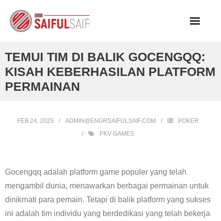
Skip
to
content
TEMUI TIM DI BALIK GOCENGQQ:
KISAH KEBERHASILAN PLATFORM
PERMAINAN
FEB 24, 2025
ADMIN@ENGRSAIFULSAIF.COM
POKER
PKV GAMES
Gocengqq adalah platform game populer yang telah
mengambil dunia, menawarkan berbagai permainan untuk
dinikmati para pemain. Tetapi di balik platform yang sukses
ini adalah tim individu yang berdedikasi yang telah bekerja