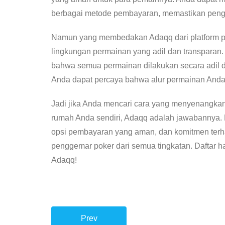
berbagai metode pembayaran, memastikan peng
Namun yang membedakan Adaqq dari platform po
lingkungan permainan yang adil dan transparan.
bahwa semua permainan dilakukan secara adil d
Anda dapat percaya bahwa alur permainan Anda 
Jadi jika Anda mencari cara yang menyenangka
rumah Anda sendiri, Adaqq adalah jawabannya
opsi pembayaran yang aman, dan komitmen terha
penggemar poker dari semua tingkatan. Daftar h
Adaqq!
Prev