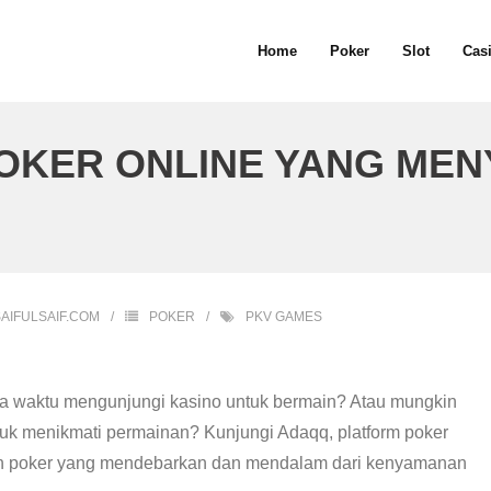
Home
Poker
Slot
Cas
POKER ONLINE YANG ME
IFULSAIF.COM
POKER
PKV GAMES
ya waktu mengunjungi kasino untuk bermain? Atau mungkin
uk menikmati permainan? Kunjungi Adaqq, platform poker
n poker yang mendebarkan dan mendalam dari kenyamanan