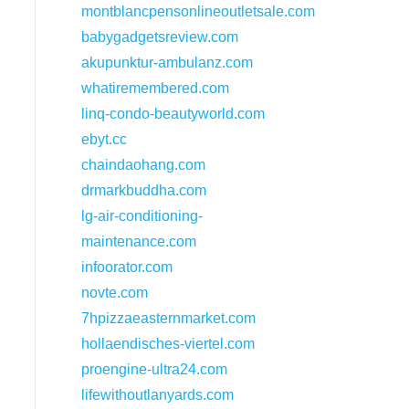
montblancpensonlineoutletsale.com
babygadgetsreview.com
akupunktur-ambulanz.com
whatiremembered.com
linq-condo-beautyworld.com
ebyt.cc
chaindaohang.com
drmarkbuddha.com
lg-air-conditioning-
maintenance.com
infoorator.com
novte.com
7hpizzaeasternmarket.com
hollaendisches-viertel.com
proengine-ultra24.com
lifewithoutlanyards.com