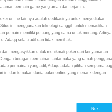
alaman bermain game yang aman dan terjamin.
ker online lainnya adalah dedikasinya untuk menyediakan
 Situs ini menggunakan teknologi canggih untuk memastikan
an pemain memiliki peluang yang sama untuk menang. Artinya
di Adaqq selalu adil dan tidak memihak.
n dan mengasyikkan untuk menikmati poker dari kenyamanan
. Dengan beragam permainan, antarmuka yang ramah pengguna
dap permainan yang adil, Adaqq adalah pilihan sempurna bag
ari ini dan temukan dunia poker online yang menarik dengan
Next