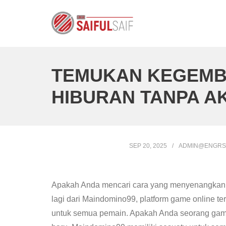
Skip
to
content
TEMUKAN KEGEMBI
HIBURAN TANPA A
SEP 20, 2025
ADMIN@ENGRSA
Apakah Anda mencari cara yang menyenangkan 
lagi dari Maindomino99, platform game online t
untuk semua pemain. Apakah Anda seorang gam