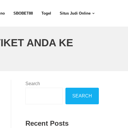
ino
SBOBET88
Togel
Situs Judi Online
IKET ANDA KE
Search
SEARCH
Recent Posts