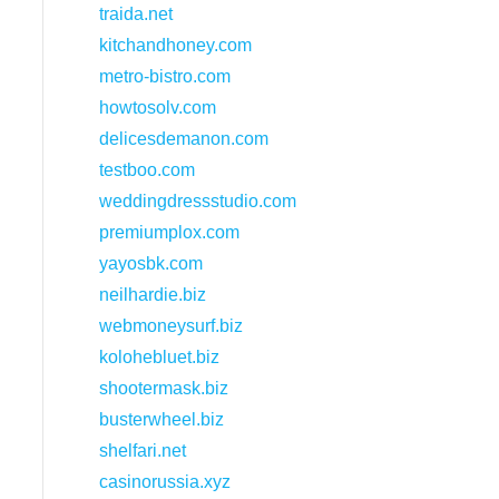
traida.net
kitchandhoney.com
metro-bistro.com
howtosolv.com
delicesdemanon.com
testboo.com
weddingdressstudio.com
premiumplox.com
yayosbk.com
neilhardie.biz
webmoneysurf.biz
kolohebluet.biz
shootermask.biz
busterwheel.biz
shelfari.net
casinorussia.xyz