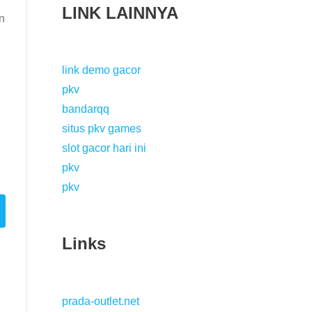
LINK LAINNYA
n
link demo gacor
pkv
bandarqq
situs pkv games
slot gacor hari ini
pkv
pkv
Links
prada-outlet.net