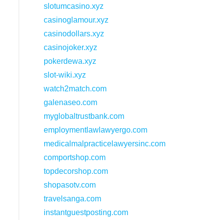
slotumcasino.xyz
casinoglamour.xyz
casinodollars.xyz
casinojoker.xyz
pokerdewa.xyz
slot-wiki.xyz
watch2match.com
galenaseo.com
myglobaltrustbank.com
employmentlawlawyergo.com
medicalmalpracticelawyersinc.com
comportshop.com
topdecorshop.com
shopasotv.com
travelsanga.com
instantguestposting.com