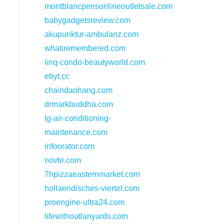
montblancpensonlineoutletsale.com
babygadgetsreview.com
akupunktur-ambulanz.com
whatiremembered.com
linq-condo-beautyworld.com
ebyt.cc
chaindaohang.com
drmarkbuddha.com
lg-air-conditioning-
maintenance.com
infoorator.com
novte.com
7hpizzaeasternmarket.com
hollaendisches-viertel.com
proengine-ultra24.com
lifewithoutlanyards.com