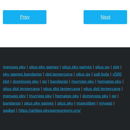
Prev
Next
menuqq pkv
|
situs pkv games
|
situs pkv games
|
situs qq
|
slot
|
pkv games bandarqq
|
slot terpercaya
|
situs qq
|
judi bola
|
x500
slot
|
dominoqq pkv
|
qq
|
bandarqq
|
murniqq pkv
|
hematqq pkv
|
situs slot terpercaya
|
situs slot terpercaya
|
situs slot terpercaya
|
menuqq pkv
|
murniqq pkv
|
hematqq pkv
|
dominoqq pkv
|
qq
|
bandarqq
|
situs pkv games
|
situs pkv
|
majestibet
|
miyaqq
|
gajibet
|
https://ahliqq.pkvgamesresmi.org/