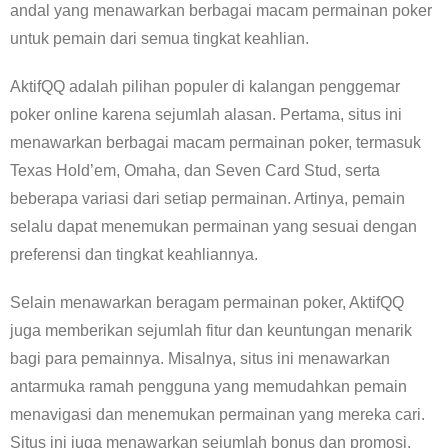
andal yang menawarkan berbagai macam permainan poker
untuk pemain dari semua tingkat keahlian.
AktifQQ adalah pilihan populer di kalangan penggemar
poker online karena sejumlah alasan. Pertama, situs ini
menawarkan berbagai macam permainan poker, termasuk
Texas Hold’em, Omaha, dan Seven Card Stud, serta
beberapa variasi dari setiap permainan. Artinya, pemain
selalu dapat menemukan permainan yang sesuai dengan
preferensi dan tingkat keahliannya.
Selain menawarkan beragam permainan poker, AktifQQ
juga memberikan sejumlah fitur dan keuntungan menarik
bagi para pemainnya. Misalnya, situs ini menawarkan
antarmuka ramah pengguna yang memudahkan pemain
menavigasi dan menemukan permainan yang mereka cari.
Situs ini juga menawarkan sejumlah bonus dan promosi,