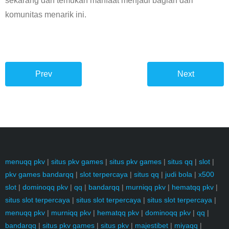
sekarang dan temukan manfaat menjadi bagian dari
komunitas menarik ini.
Prev
Next
menuqq pkv
|
situs pkv games
|
situs pkv games
|
situs qq
|
slot
|
pkv games bandarqq
|
slot terpercaya
|
situs qq
|
judi bola
|
x500
slot
|
dominoqq pkv
|
qq
|
bandarqq
|
murniqq pkv
|
hematqq pkv
|
situs slot terpercaya
|
situs slot terpercaya
|
situs slot terpercaya
|
menuqq pkv
|
murniqq pkv
|
hematqq pkv
|
dominoqq pkv
|
qq
|
bandarqq
|
situs pkv games
|
situs pkv
|
majestibet
|
miyaqq
|