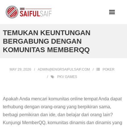
Skip
to
content
TEMUKAN KEUNTUNGAN
BERGABUNG DENGAN
KOMUNITAS MEMBERQQ
MAY 29, 2026
ADMIN@ENGRSAIFULSAIF.COM
POKER
PKV GAMES
Apakah Anda mencari komunitas online tempat Anda dapat
terhubung dengan orang-orang yang berpikiran sama,
berbagi pemikiran dan ide, dan belajar dari orang lain?
Kunjungi MemberQQ, komunitas dinamis dan dinamis yang