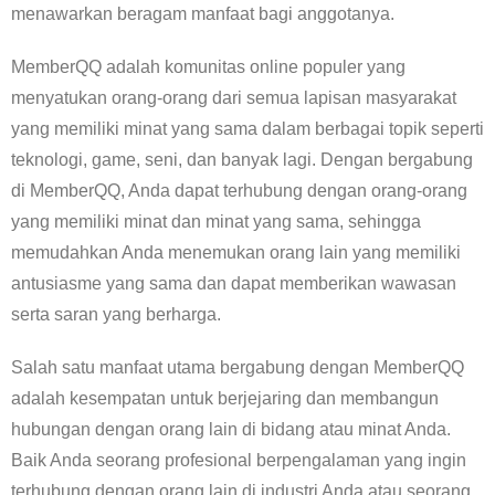
menawarkan beragam manfaat bagi anggotanya.
MemberQQ adalah komunitas online populer yang
menyatukan orang-orang dari semua lapisan masyarakat
yang memiliki minat yang sama dalam berbagai topik seperti
teknologi, game, seni, dan banyak lagi. Dengan bergabung
di MemberQQ, Anda dapat terhubung dengan orang-orang
yang memiliki minat dan minat yang sama, sehingga
memudahkan Anda menemukan orang lain yang memiliki
antusiasme yang sama dan dapat memberikan wawasan
serta saran yang berharga.
Salah satu manfaat utama bergabung dengan MemberQQ
adalah kesempatan untuk berjejaring dan membangun
hubungan dengan orang lain di bidang atau minat Anda.
Baik Anda seorang profesional berpengalaman yang ingin
terhubung dengan orang lain di industri Anda atau seorang