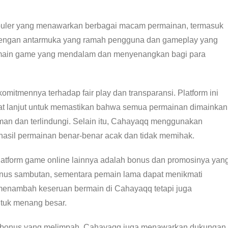
puler yang menawarkan berbagai macam permainan, termasuk
 Dengan antarmuka yang ramah pengguna dan gameplay yang
main game yang mendalam dan menyenangkan bagi para
omitmennya terhadap fair play dan transparansi. Platform ini
t lanjut untuk memastikan bahwa semua permainan dimainkan
 aman dan terlindungi. Selain itu, Cahayaqq menggunakan
asil permainan benar-benar acak dan tidak memihak.
atform game online lainnya adalah bonus dan promosinya yan
nus sambutan, sementara pemain lama dapat menikmati
a menambah keseruan bermain di Cahayaqq tetapi juga
ntuk menang besar.
n bonus yang melimpah, Cahayaqq juga menawarkan dukungan