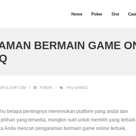
Home
Poker
Slot
Cas
MAN BERMAIN GAME ON
Q
IFULSAIF.COM
POKER
PKV GAMES
ahu betapa pentingnya menemukan platform yang andal dan
ilihan yang tersedia, mungkin sulit untuk memilih yang terbaik
ka Anda mencari pengalaman bermain game online terbaik,