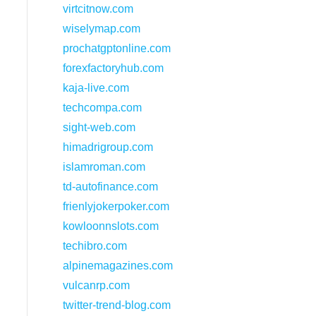
virtcitnow.com
wiselymap.com
prochatgptonline.com
forexfactoryhub.com
kaja-live.com
techcompa.com
sight-web.com
himadrigroup.com
islamroman.com
td-autofinance.com
frienlyjokerpoker.com
kowloonnslots.com
techibro.com
alpinemagazines.com
vulcanrp.com
twitter-trend-blog.com