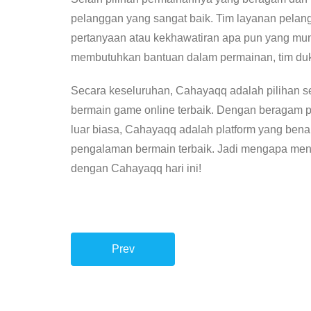
pelanggan yang sangat baik. Tim layanan pelan
pertanyaan atau kekhawatiran apa pun yang mun
membutuhkan bantuan dalam permainan, tim du
Secara keseluruhan, Cahayaqq adalah pilihan 
bermain game online terbaik. Dengan beragam p
luar biasa, Cahayaqq adalah platform yang be
pengalaman bermain terbaik. Jadi mengapa me
dengan Cahayaqq hari ini!
Prev