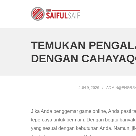
Skip
to
content
TEMUKAN PENGALA
DENGAN CAHAYAQ
JUN 9, 2026
ADMIN@ENGRSA
Jika Anda penggemar game online, Anda pasti t
tepercaya untuk bermain. Dengan begitu banyak p
yang sesuai dengan kebutuhan Anda. Namun, ji