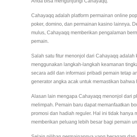
Anda bisa mengunjungi Cahayaqq.
Cahayaqq adalah platform permainan online po
poker, domino, dan permainan kasino lainnya.
mulus, Cahayaqq memberikan pengalaman ber
pemain.
Salah satu fitur menonjol dari Cahayaqq adalah k
menggunakan langkah-langkah keamanan tingka
secara adil dan informasi pribadi pemain tetap
generator angka acak untuk memastikan bahwa h
Alasan lain mengapa Cahayaqq menonjol dari pl
melimpah. Pemain baru dapat memanfaatkan bo
promosi dan hadiah reguler. Hal ini tidak hany
memberikan peluang lebih besar bagi pemain u
Selain pilihan permainannya yang beragam da