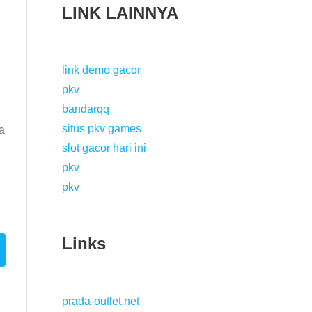
LINK LAINNYA
link demo gacor
pkv
bandarqq
situs pkv games
a
slot gacor hari ini
pkv
pkv
Links
prada-outlet.net