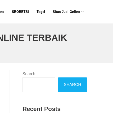
ino
SBOBET88
Togel
Situs Judi Online
LINE TERBAIK
Search
SEARCH
Recent Posts