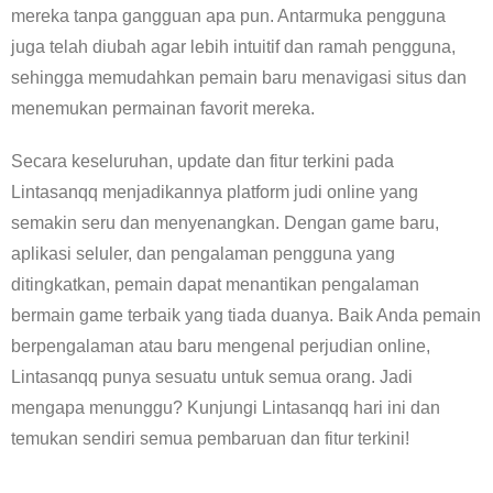
mereka tanpa gangguan apa pun. Antarmuka pengguna
juga telah diubah agar lebih intuitif dan ramah pengguna,
sehingga memudahkan pemain baru menavigasi situs dan
menemukan permainan favorit mereka.
Secara keseluruhan, update dan fitur terkini pada
Lintasanqq menjadikannya platform judi online yang
semakin seru dan menyenangkan. Dengan game baru,
aplikasi seluler, dan pengalaman pengguna yang
ditingkatkan, pemain dapat menantikan pengalaman
bermain game terbaik yang tiada duanya. Baik Anda pemain
berpengalaman atau baru mengenal perjudian online,
Lintasanqq punya sesuatu untuk semua orang. Jadi
mengapa menunggu? Kunjungi Lintasanqq hari ini dan
temukan sendiri semua pembaruan dan fitur terkini!