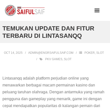
Skip
to
content
TEMUKAN UPDATE DAN FITUR
TERBARU DI LINTASANQQ
OCT 14, 2025
ADMIN@ENGRSAIFULSAIF.COM
POKER
,
SLOT
PKV GAMES
,
SLOT
Lintasanqq adalah platform perjudian online yang
menawarkan berbagai macam permainan kasino dan
peluang taruhan olahraga. Dengan antarmuka yang ramah
pengguna dan gameplay yang menarik, game ini dengan
cepat mendapatkan popularitas di kalangan pemain dari