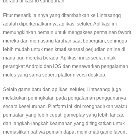
berada di kasino sungguhan.
Fitur menarik lainnya yang ditambahkan ke Lintasanqq
adalah diperkenalkannya aplikasi seluler. Aplikasi ini
memungkinkan pemain untuk mengakses permainan favorit
mereka dan memasang taruhan saat bepergian, sehingga
lebih mudah untuk menikmati sensasi perjudian online di
mana pun mereka berada. Aplikasi ini tersedia untuk
perangkat Android dan iOS dan menawarkan pengalaman
mulus yang sama seperti platform versi desktop.
Selain game baru dan aplikasi seluler, Lintasanqq juga
melakukan peningkatan pada pengalaman penggunanya
secara keseluruhan. Platform ini kini menghadirkan waktu
pemuatan yang lebih cepat, gameplay yang lebih lancar,
dan langkah-langkah keamanan yang ditingkatkan untuk
memastikan bahwa pemain dapat menikmati game favorit