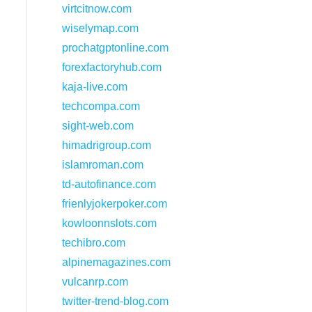
virtcitnow.com
wiselymap.com
prochatgptonline.com
forexfactoryhub.com
kaja-live.com
techcompa.com
sight-web.com
himadrigroup.com
islamroman.com
td-autofinance.com
frienlyjokerpoker.com
kowloonnslots.com
techibro.com
alpinemagazines.com
vulcanrp.com
twitter-trend-blog.com