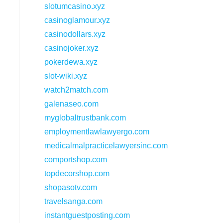
slotumcasino.xyz
casinoglamour.xyz
casinodollars.xyz
casinojoker.xyz
pokerdewa.xyz
slot-wiki.xyz
watch2match.com
galenaseo.com
myglobaltrustbank.com
employmentlawlawyergo.com
medicalmalpracticelawyersinc.com
comportshop.com
topdecorshop.com
shopasotv.com
travelsanga.com
instantguestposting.com