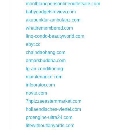
montblancpensonlineoutletsale.com
babygadgetsreview.com
akupunktur-ambulanz.com
whatiremembered.com
linq-condo-beautyworld.com
ebyt.cc
chaindaohang.com
drmarkbuddha.com
lg-air-conditioning-
maintenance.com
infoorator.com
novte.com
7hpizzaeasternmarket.com
hollaendisches-viertel.com
proengine-ultra24.com
lifewithoutlanyards.com