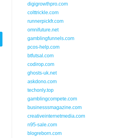
digigrowthpro.com
colttrickle.com
runnerpickfr.com
omnifuture.net
gamblingfunnels.com
pcos-help.com
btfutsal.com
codirop.com
ghosts-uk.net
askdono.com
techonly.top
gamblingcompete.com
businesssmagazine.com
creativeinternetmedia.com
n95-sale.com
blogreborn.com