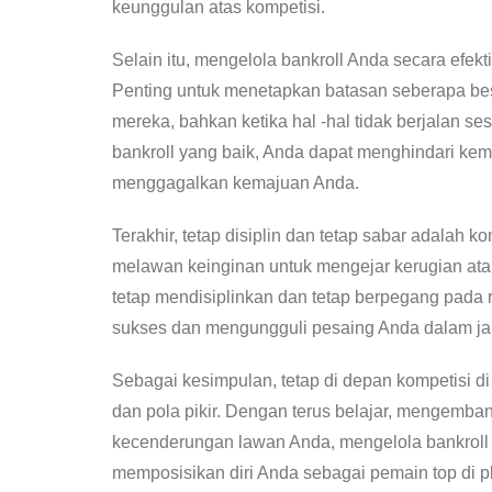
keunggulan atas kompetisi.
Selain itu, mengelola bankroll Anda secara efekt
Penting untuk menetapkan batasan seberapa bes
mereka, bahkan ketika hal -hal tidak berjalan
bankroll yang baik, Anda dapat menghindari ke
menggagalkan kemajuan Anda.
Terakhir, tetap disiplin dan tetap sabar adalah 
melawan keinginan untuk mengejar kerugian at
tetap mendisiplinkan dan tetap berpegang pada
sukses dan mengungguli pesaing Anda dalam ja
Sebagai kesimpulan, tetap di depan kompetisi d
dan pola pikir. Dengan terus belajar, mengemb
kecenderungan lawan Anda, mengelola bankroll An
memposisikan diri Anda sebagai pemain top di p