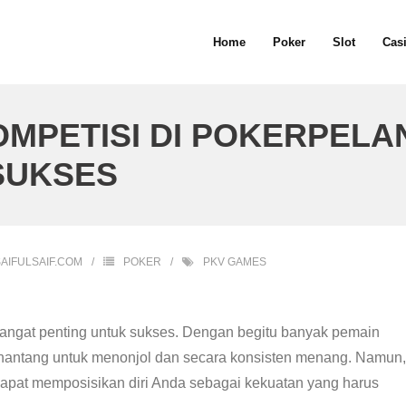
Home
Poker
Slot
Cas
OMPETISI DI POKERPELA
SUKSES
IFULSAIF.COM
POKER
PKV GAMES
 sangat penting untuk sukses. Dengan begitu banyak pemain
menantang untuk menonjol dan secara konsisten menang. Namun,
 dapat memposisikan diri Anda sebagai kekuatan yang harus