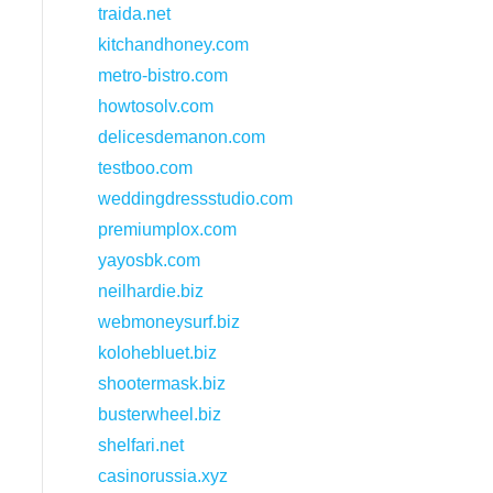
traida.net
kitchandhoney.com
metro-bistro.com
howtosolv.com
delicesdemanon.com
testboo.com
weddingdressstudio.com
premiumplox.com
yayosbk.com
neilhardie.biz
webmoneysurf.biz
kolohebluet.biz
shootermask.biz
busterwheel.biz
shelfari.net
casinorussia.xyz