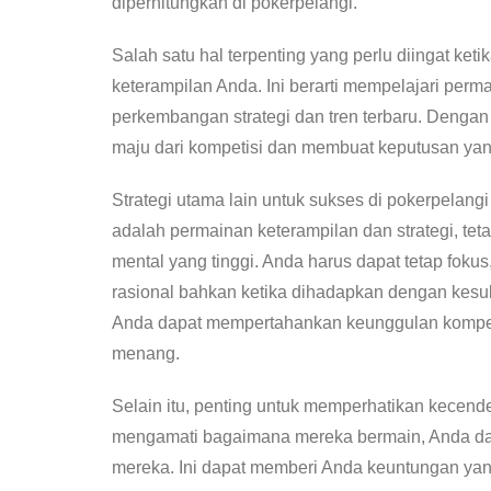
diperhitungkan di pokerpelangi.
Salah satu hal terpenting yang perlu diingat ket
keterampilan Anda. Ini berarti mempelajari perm
perkembangan strategi dan tren terbaru. Dengan t
maju dari kompetisi dan membuat keputusan yang
Strategi utama lain untuk sukses di pokerpela
adalah permainan keterampilan dan strategi, te
mental yang tinggi. Anda harus dapat tetap fok
rasional bahkan ketika dihadapkan dengan kes
Anda dapat mempertahankan keunggulan kompeti
menang.
Selain itu, penting untuk memperhatikan kecen
mengamati bagaimana mereka bermain, Anda dap
mereka. Ini dapat memberi Anda keuntungan ya