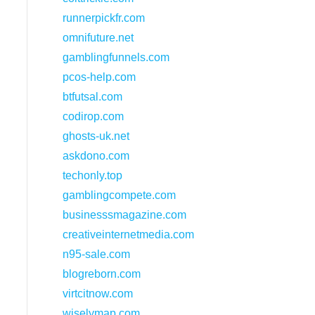
runnerpickfr.com
omnifuture.net
gamblingfunnels.com
pcos-help.com
btfutsal.com
codirop.com
ghosts-uk.net
askdono.com
techonly.top
gamblingcompete.com
businesssmagazine.com
creativeinternetmedia.com
n95-sale.com
blogreborn.com
virtcitnow.com
wiselymap.com