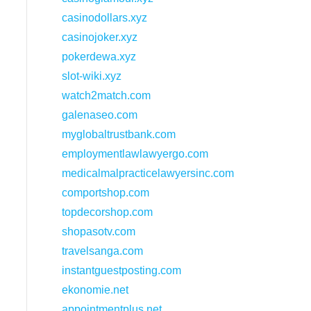
casinodollars.xyz
casinojoker.xyz
pokerdewa.xyz
slot-wiki.xyz
watch2match.com
galenaseo.com
myglobaltrustbank.com
employmentlawlawyergo.com
medicalmalpracticelawyersinc.com
comportshop.com
topdecorshop.com
shopasotv.com
travelsanga.com
instantguestposting.com
ekonomie.net
appointmentplus.net