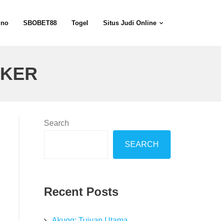
ino
SBOBET88
Togel
Situs Judi Online
OKER
Search
SEARCH
Recent Posts
Akuqq: Tujuan Utama