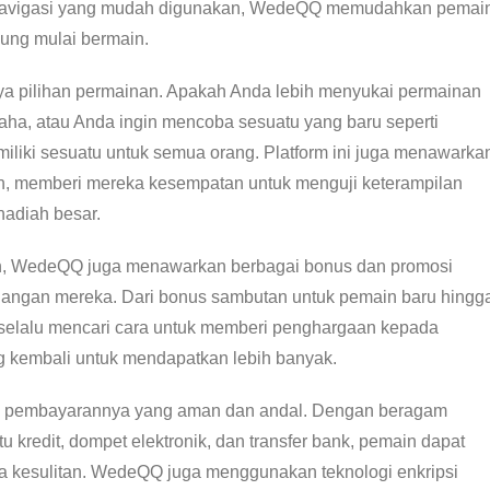
navigasi yang mudah digunakan, WedeQQ memudahkan pemai
ung mulai bermain.
ya pilihan permainan. Apakah Anda lebih menyukai permainan
maha, atau Anda ingin mencoba sesuatu yang baru seperti
iki sesuatu untuk semua orang. Platform ini juga menawarka
ain, memberi mereka kesempatan untuk menguji keterampilan
adiah besar.
n, WedeQQ juga menawarkan berbagai bonus dan promosi
ngan mereka. Dari bonus sambutan untuk pemain baru hingg
 selalu mencari cara untuk memberi penghargaan kepada
 kembali untuk mendapatkan lebih banyak.
psi pembayarannya yang aman dan andal. Dengan beragam
 kredit, dompet elektronik, dan transfer bank, pemain dapat
 kesulitan. WedeQQ juga menggunakan teknologi enkripsi