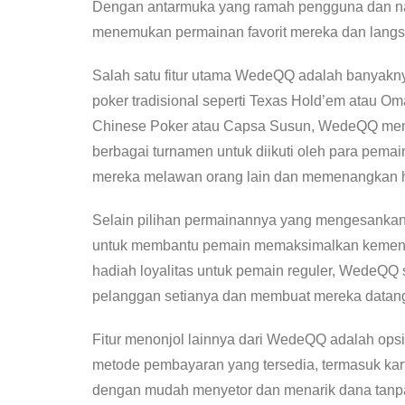
Dengan antarmuka yang ramah pengguna dan 
menemukan permainan favorit mereka dan langs
Salah satu fitur utama WedeQQ adalah banyakn
poker tradisional seperti Texas Hold’em atau O
Chinese Poker atau Capsa Susun, WedeQQ memil
berbagai turnamen untuk diikuti oleh para pem
mereka melawan orang lain dan memenangkan h
Selain pilihan permainannya yang mengesanka
untuk membantu pemain memaksimalkan kemena
hadiah loyalitas untuk pemain reguler, WedeQQ
pelanggan setianya dan membuat mereka datang
Fitur menonjol lainnya dari WedeQQ adalah o
metode pembayaran yang tersedia, termasuk kartu
dengan mudah menyetor dan menarik dana tanpa