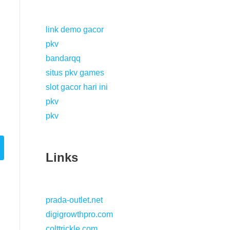
link demo gacor
pkv
bandarqq
situs pkv games
slot gacor hari ini
pkv
pkv
Links
prada-outlet.net
digigrowthpro.com
colttrickle.com