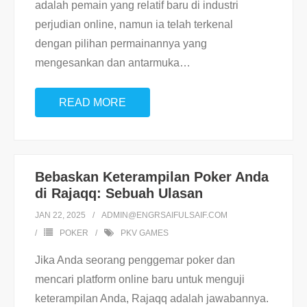
adalah pemain yang relatif baru di industri
perjudian online, namun ia telah terkenal
dengan pilihan permainannya yang
mengesankan dan antarmuka
…
READ MORE
Bebaskan Keterampilan Poker Anda
di Rajaqq: Sebuah Ulasan
JAN 22, 2025
ADMIN@ENGRSAIFULSAIF.COM
POKER
PKV GAMES
Jika Anda seorang penggemar poker dan
mencari platform online baru untuk menguji
keterampilan Anda, Rajaqq adalah jawabannya.