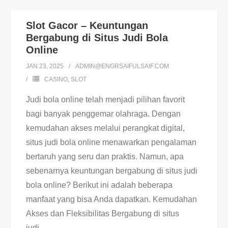
Slot Gacor – Keuntungan
Bergabung di Situs Judi Bola
Online
JAN 23, 2025
ADMIN@ENGRSAIFULSAIF.COM
CASINO
,
SLOT
Judi bola online telah menjadi pilihan favorit
bagi banyak penggemar olahraga. Dengan
kemudahan akses melalui perangkat digital,
situs judi bola online menawarkan pengalaman
bertaruh yang seru dan praktis. Namun, apa
sebenarnya keuntungan bergabung di situs judi
bola online? Berikut ini adalah beberapa
manfaat yang bisa Anda dapatkan. Kemudahan
Akses dan Fleksibilitas Bergabung di situs
judi
…