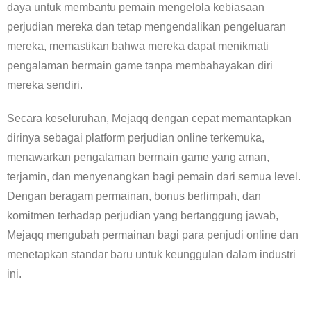
daya untuk membantu pemain mengelola kebiasaan
perjudian mereka dan tetap mengendalikan pengeluaran
mereka, memastikan bahwa mereka dapat menikmati
pengalaman bermain game tanpa membahayakan diri
mereka sendiri.
Secara keseluruhan, Mejaqq dengan cepat memantapkan
dirinya sebagai platform perjudian online terkemuka,
menawarkan pengalaman bermain game yang aman,
terjamin, dan menyenangkan bagi pemain dari semua level.
Dengan beragam permainan, bonus berlimpah, dan
komitmen terhadap perjudian yang bertanggung jawab,
Mejaqq mengubah permainan bagi para penjudi online dan
menetapkan standar baru untuk keunggulan dalam industri
ini.