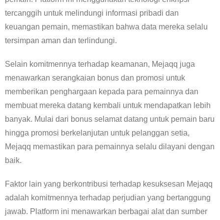
tercanggih untuk melindungi informasi pribadi dan
keuangan pemain, memastikan bahwa data mereka selalu
tersimpan aman dan terlindungi.
Selain komitmennya terhadap keamanan, Mejaqq juga
menawarkan serangkaian bonus dan promosi untuk
memberikan penghargaan kepada para pemainnya dan
membuat mereka datang kembali untuk mendapatkan lebih
banyak. Mulai dari bonus selamat datang untuk pemain baru
hingga promosi berkelanjutan untuk pelanggan setia,
Mejaqq memastikan para pemainnya selalu dilayani dengan
baik.
Faktor lain yang berkontribusi terhadap kesuksesan Mejaqq
adalah komitmennya terhadap perjudian yang bertanggung
jawab. Platform ini menawarkan berbagai alat dan sumber