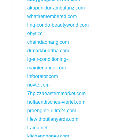
akupunktur-ambulanz.com
whatiremembered.com
linq-condo-beautyworld.com
ebyt.cc
chaindaohang.com
drmarkbuddha.com
lg-air-conditioning-
maintenance.com
infoorator.com
novte.com
7hpizzaeasternmarket.com
hollaendisches-viertel.com
proengine-ultra24.com
lifewithoutlanyards.com
traida.net
kitchandhoney.com