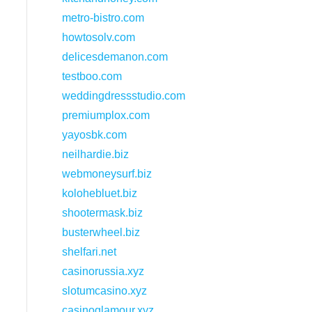
metro-bistro.com
howtosolv.com
delicesdemanon.com
testboo.com
weddingdressstudio.com
premiumplox.com
yayosbk.com
neilhardie.biz
webmoneysurf.biz
kolohebluet.biz
shootermask.biz
busterwheel.biz
shelfari.net
casinorussia.xyz
slotumcasino.xyz
casinoglamour.xyz