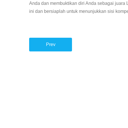
Anda dan membuktikan diri Anda sebagai juara
ini dan bersiaplah untuk menunjukkan sisi kompet
Prev