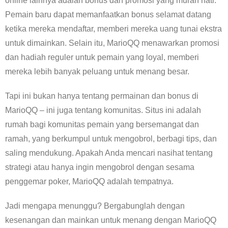
online lainnya adalah bonus dan promosi yang murah hati.
Pemain baru dapat memanfaatkan bonus selamat datang
ketika mereka mendaftar, memberi mereka uang tunai ekstra
untuk dimainkan. Selain itu, MarioQQ menawarkan promosi
dan hadiah reguler untuk pemain yang loyal, memberi
mereka lebih banyak peluang untuk menang besar.
Tapi ini bukan hanya tentang permainan dan bonus di
MarioQQ – ini juga tentang komunitas. Situs ini adalah
rumah bagi komunitas pemain yang bersemangat dan
ramah, yang berkumpul untuk mengobrol, berbagi tips, dan
saling mendukung. Apakah Anda mencari nasihat tentang
strategi atau hanya ingin mengobrol dengan sesama
penggemar poker, MarioQQ adalah tempatnya.
Jadi mengapa menunggu? Bergabunglah dengan
kesenangan dan mainkan untuk menang dengan MarioQQ