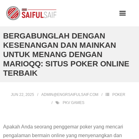
Skip
to
content
BERGABUNGLAH DENGAN
KESENANGAN DAN MAINKAN
UNTUK MENANG DENGAN
MARIOQQ: SITUS POKER ONLINE
TERBAIK
JUN 22, 2025
ADMIN@ENGRSAIFULSAIF.COM
POKER
PKV GAMES
Apakah Anda seorang penggemar poker yang mencari
pengalaman bermain online yang menyenangkan dan