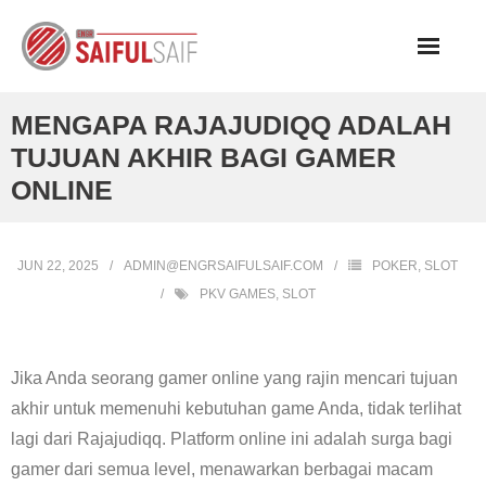
Skip
to
content
MENGAPA RAJAJUDIQQ ADALAH
TUJUAN AKHIR BAGI GAMER
ONLINE
JUN 22, 2025
ADMIN@ENGRSAIFULSAIF.COM
POKER
,
SLOT
PKV GAMES
,
SLOT
Jika Anda seorang gamer online yang rajin mencari tujuan
akhir untuk memenuhi kebutuhan game Anda, tidak terlihat
lagi dari Rajajudiqq. Platform online ini adalah surga bagi
gamer dari semua level, menawarkan berbagai macam