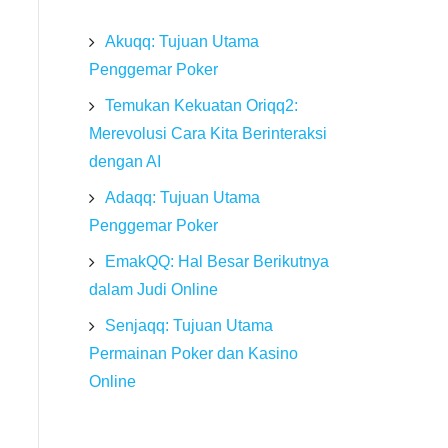
Akuqq: Tujuan Utama
Penggemar Poker
Temukan Kekuatan Oriqq2:
Merevolusi Cara Kita Berinteraksi
dengan AI
Adaqq: Tujuan Utama
Penggemar Poker
n
EmakQQ: Hal Besar Berikutnya
dalam Judi Online
Senjaqq: Tujuan Utama
Permainan Poker dan Kasino
Online