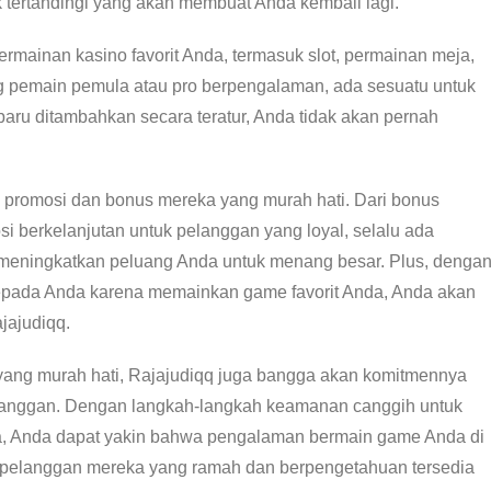
tertandingi yang akan membuat Anda kembali lagi.
mainan kasino favorit Anda, termasuk slot, permainan meja,
g pemain pemula atau pro berpengalaman, ada sesuatu untuk
aru ditambahkan secara teratur, Anda tidak akan pernah
ah promosi dan bonus mereka yang murah hati. Dari bonus
i berkelanjutan untuk pelanggan yang loyal, selalu ada
 meningkatkan peluang Anda untuk menang besar. Plus, denga
epada Anda karena memainkan game favorit Anda, Anda akan
jajudiqq.
 yang murah hati, Rajajudiqq juga bangga akan komitmennya
langgan. Dengan langkah-langkah keamanan canggih untuk
da, Anda dapat yakin bahwa pengalaman bermain game Anda di
 pelanggan mereka yang ramah dan berpengetahuan tersedia