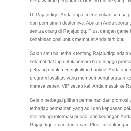
menawarkan pengalaman kasino online yang tak 
Di Rajajudiqq, Anda dapat menemukan semua per
dan permainan dealer live. Apakah Anda seoran
semua orang di Rajajudiqq. Plus, dengan game b
kehabisan opsi untuk membuat Anda terhibur.
Salah satu hal terbaik tentang Rajajudiqq adal
selamat datang untuk pemain baru hingga promos
peluang untuk meningkatkan bankroll Anda dan
program loyalitas yang memberi penghargaan k
merasa seperti VIP setiap kali Anda masuk ke Ra
Selain berbagai pilihan permainan dan promosi
terhadap permainan yang adil dan kepuasan pe
melindungi informasi pribadi dan keuangan An
Rajajudiqq aman dan aman. Plus, tim dukungan