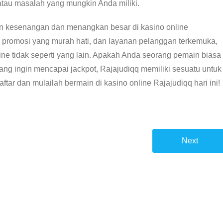
tau masalah yang mungkin Anda miliki.
kesenangan dan menangkan besar di kasino online
, promosi yang murah hati, dan layanan pelanggan terkemuka,
e tidak seperti yang lain. Apakah Anda seorang pemain biasa
ang ingin mencapai jackpot, Rajajudiqq memiliki sesuatu untuk
ar dan mulailah bermain di kasino online Rajajudiqq hari ini!
Next