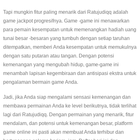
Tapi mungkin fitur paling menarik dari Ratujudiqq adalah
game jackpot progresifnya. Game -game ini menawarkan
para pemain kesempatan untuk memenangkan hadiah uang
tunai besar -besaran yang tumbuh dengan setiap taruhan
ditempatkan, memberi Anda kesempatan untuk memukulnya
dengan satu putaran atau tangan. Dengan potensi
kemenangan yang mengubah hidup, game-game ini
menambah lapisan kegembiraan dan antisipasi ekstra untuk
pengalaman bermain game Anda.
Jadi, jika Anda siap mengalami sensasi kemenangan dan
membawa permainan Anda ke level berikutnya, tidak terlihat
lagi dari Ratujudiqq. Dengan permainan yang menarik, fitur
mendalam, dan potensi untuk kemenangan besar, platform
game online ini pasti akan membuat Anda terhibur dan