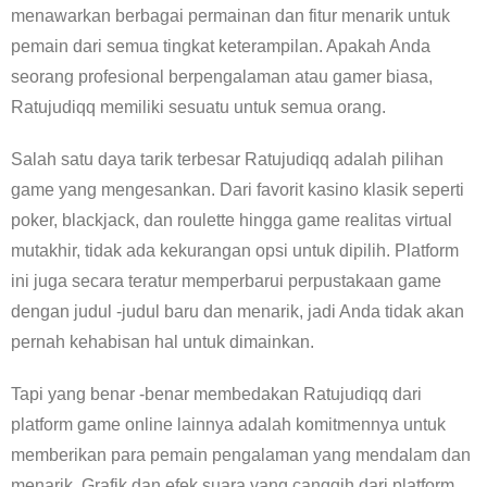
menawarkan berbagai permainan dan fitur menarik untuk
pemain dari semua tingkat keterampilan. Apakah Anda
seorang profesional berpengalaman atau gamer biasa,
Ratujudiqq memiliki sesuatu untuk semua orang.
Salah satu daya tarik terbesar Ratujudiqq adalah pilihan
game yang mengesankan. Dari favorit kasino klasik seperti
poker, blackjack, dan roulette hingga game realitas virtual
mutakhir, tidak ada kekurangan opsi untuk dipilih. Platform
ini juga secara teratur memperbarui perpustakaan game
dengan judul -judul baru dan menarik, jadi Anda tidak akan
pernah kehabisan hal untuk dimainkan.
Tapi yang benar -benar membedakan Ratujudiqq dari
platform game online lainnya adalah komitmennya untuk
memberikan para pemain pengalaman yang mendalam dan
menarik. Grafik dan efek suara yang canggih dari platform