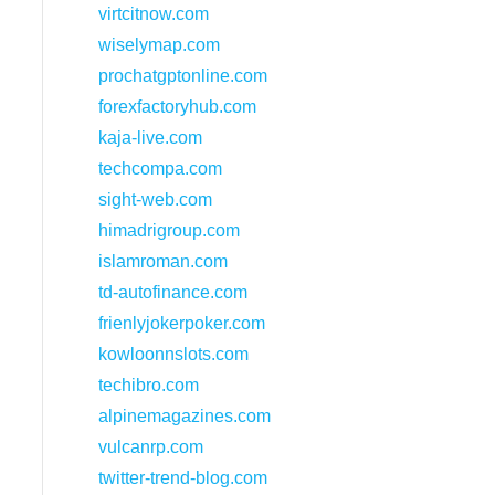
virtcitnow.com
wiselymap.com
prochatgptonline.com
forexfactoryhub.com
kaja-live.com
techcompa.com
sight-web.com
himadrigroup.com
islamroman.com
td-autofinance.com
frienlyjokerpoker.com
kowloonnslots.com
techibro.com
alpinemagazines.com
vulcanrp.com
twitter-trend-blog.com