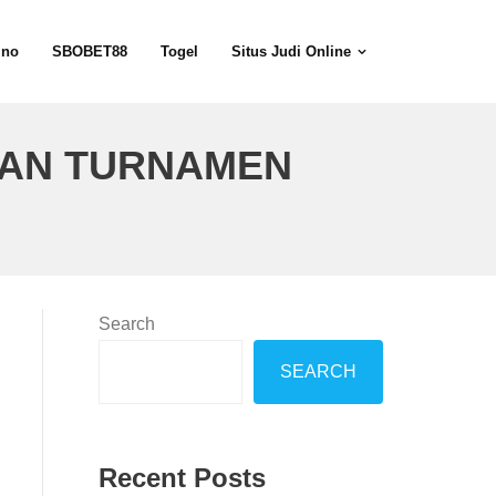
ino
SBOBET88
Togel
Situs Judi Online
GAN TURNAMEN
Search
SEARCH
Recent Posts