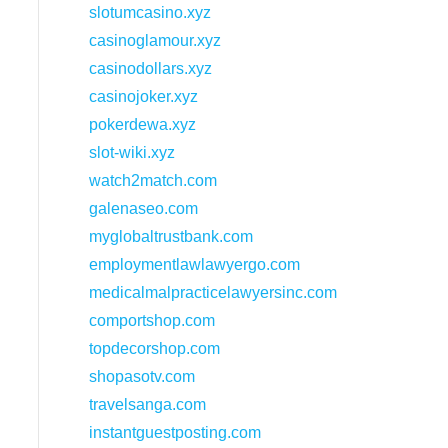
slotumcasino.xyz
casinoglamour.xyz
casinodollars.xyz
casinojoker.xyz
pokerdewa.xyz
slot-wiki.xyz
watch2match.com
galenaseo.com
myglobaltrustbank.com
employmentlawlawyergo.com
medicalmalpracticelawyersinc.com
comportshop.com
topdecorshop.com
shopasotv.com
travelsanga.com
instantguestposting.com