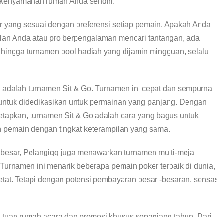
i kenyamanan rumah Anda sendiri.
 yang sesuai dengan preferensi setiap pemain. Apakah Anda
lan Anda atau pro berpengalaman mencari tantangan, ada
n hingga turnamen pool hadiah yang dijamin mingguan, selalu
q adalah turnamen Sit & Go. Turnamen ini cepat dan sempurna
 untuk didedikasikan untuk permainan yang panjang. Dengan
etapkan, turnamen Sit & Go adalah cara yang bagus untuk
 pemain dengan tingkat keterampilan yang sama.
 besar, Pelangiqq juga menawarkan turnamen multi-meja
Turnamen ini menarik beberapa pemain poker terbaik di dunia,
etat. Tetapi dengan potensi pembayaran besar -besaran, sensas
i tuan rumah acara dan promosi khusus sepanjang tahun. Dari