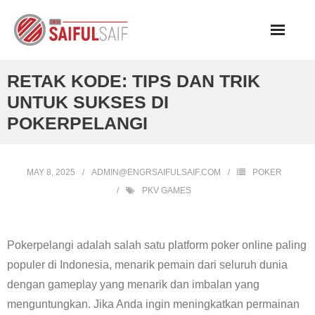
Skip
to
content
RETAK KODE: TIPS DAN TRIK
UNTUK SUKSES DI
POKERPELANGI
MAY 8, 2025
ADMIN@ENGRSAIFULSAIF.COM
POKER
PKV GAMES
Pokerpelangi adalah salah satu platform poker online paling
populer di Indonesia, menarik pemain dari seluruh dunia
dengan gameplay yang menarik dan imbalan yang
menguntungkan. Jika Anda ingin meningkatkan permainan