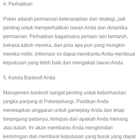
4. Perhatikan
Poker adalah permainan keterampilan dan strategi, jadi
penting untuk memperhatikan lawan Anda dan dinamika
permainan. Perhatikan bagaimana pemain lain bertaruh,
bahasa tubuh mereka, dan pola apa pun yang mungkin
mereka miliki. Informasi ini dapat membantu Anda membuat
keputusan yang lebih baik dan mengakali lawan Anda.
5. Kelola Bankroll Anda
Manajemen bankroll sangat penting untuk keberhasilan
jangka panjang di Pokerpelangi. Pastikan Anda
menetapkan anggaran untuk gameplay Anda dan tetap
berpegang padanya, terlepas dari apakah Anda menang
atau kalah. Ini akan membantu Anda menghindari
kemiringan dan membuat keputusan yang buruk yang dapat