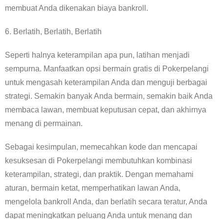
membuat Anda dikenakan biaya bankroll.
6. Berlatih, Berlatih, Berlatih
Seperti halnya keterampilan apa pun, latihan menjadi
sempurna. Manfaatkan opsi bermain gratis di Pokerpelangi
untuk mengasah keterampilan Anda dan menguji berbagai
strategi. Semakin banyak Anda bermain, semakin baik Anda
membaca lawan, membuat keputusan cepat, dan akhirnya
menang di permainan.
Sebagai kesimpulan, memecahkan kode dan mencapai
kesuksesan di Pokerpelangi membutuhkan kombinasi
keterampilan, strategi, dan praktik. Dengan memahami
aturan, bermain ketat, memperhatikan lawan Anda,
mengelola bankroll Anda, dan berlatih secara teratur, Anda
dapat meningkatkan peluang Anda untuk menang dan