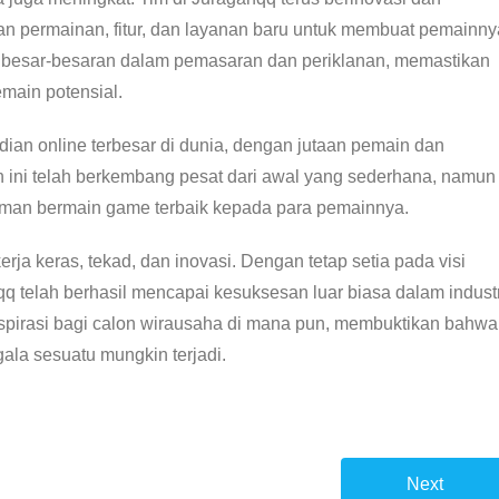
permainan, fitur, dan layanan baru untuk membuat pemainny
asi besar-besaran dalam pemasaran dan periklanan, memastikan
main potensial.
udian online terbesar di dunia, dengan jutaan pemain dan
 ini telah berkembang pesat dari awal yang sederhana, namun
aman bermain game terbaik kepada para pemainnya.
ja keras, tekad, dan inovasi. Dengan tetap setia pada visi
q telah berhasil mencapai kesuksesan luar biasa dalam industr
nspirasi bagi calon wirausaha di mana pun, membuktikan bahwa
ala sesuatu mungkin terjadi.
Next