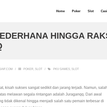
Home
Poker
Slot
Cas
SEDERHANA HINGGA RAKS
Q
AIF.COM
POKER
,
SLOT
PKV GAMES
,
SLOT
t, kisah sukses sangat sedikit dan jarang terjadi. Namun, sala
atas melawan segala rintangan adalah Juraganqq. Dari awal
ng tidak dikenal hingga menjadi salah satu pemain terbesar di