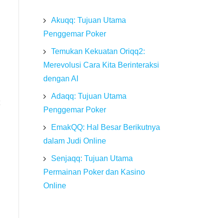
Akuqq: Tujuan Utama
Penggemar Poker
Temukan Kekuatan Oriqq2:
Merevolusi Cara Kita Berinteraksi
dengan AI
Adaqq: Tujuan Utama
Penggemar Poker
EmakQQ: Hal Besar Berikutnya
dalam Judi Online
Senjaqq: Tujuan Utama
Permainan Poker dan Kasino
Online