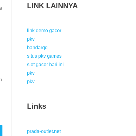
LINK LAINNYA
a
link demo gacor
pkv
bandarqq
situs pkv games
slot gacor hari ini
pkv
i
pkv
Links
prada-outlet.net