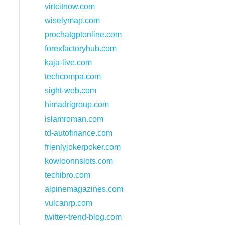
virtcitnow.com
wiselymap.com
prochatgptonline.com
forexfactoryhub.com
kaja-live.com
techcompa.com
sight-web.com
himadrigroup.com
islamroman.com
td-autofinance.com
frienlyjokerpoker.com
kowloonnslots.com
techibro.com
alpinemagazines.com
vulcanrp.com
twitter-trend-blog.com