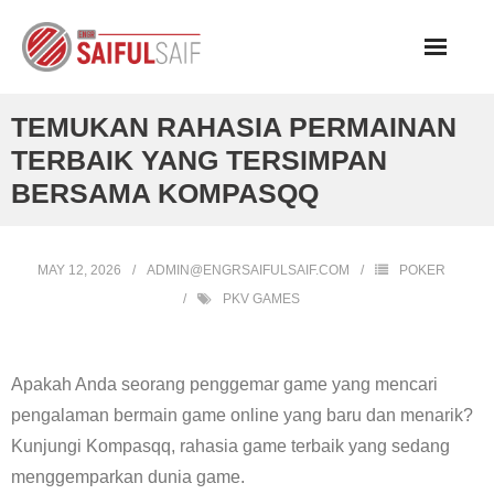
Skip
to
content
TEMUKAN RAHASIA PERMAINAN
TERBAIK YANG TERSIMPAN
BERSAMA KOMPASQQ
MAY 12, 2026
ADMIN@ENGRSAIFULSAIF.COM
POKER
PKV GAMES
Apakah Anda seorang penggemar game yang mencari
pengalaman bermain game online yang baru dan menarik?
Kunjungi Kompasqq, rahasia game terbaik yang sedang
menggemparkan dunia game.