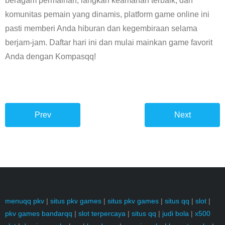
beragam permainan, langkah keamanan terbaik, dan
komunitas pemain yang dinamis, platform game online ini
pasti memberi Anda hiburan dan kegembiraan selama
berjam-jam. Daftar hari ini dan mulai mainkan game favorit
Anda dengan Kompasqq!
Prev
Next
menuqq pkv
|
situs pkv games
|
situs pkv games
|
situs qq
|
slot
|
pkv games bandarqq
|
slot terpercaya
|
situs qq
|
judi bola
|
x500