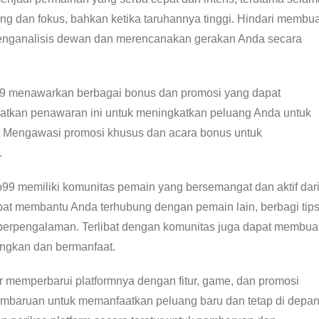
nang dan fokus, bahkan ketika taruhannya tinggi. Hindari membua
menganalisis dewan dan merencanakan gerakan Anda secara
99 menawarkan berbagai bonus dan promosi yang dapat
tkan penawaran ini untuk meningkatkan peluang Anda untuk
Mengawasi promosi khusus dan acara bonus untuk
.
9 memiliki komunitas pemain yang bersemangat dan aktif dar
at membantu Anda terhubung dengan pemain lain, berbagi tip
ih berpengalaman. Terlibat dengan komunitas juga dapat membua
ngkan dan bermanfaat.
ur memperbarui platformnya dengan fitur, game, dan promosi
 pembaruan untuk memanfaatkan peluang baru dan tetap di depa