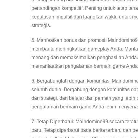
pertandingan kompetitif. Penting untuk tetap te
keputusan impulsif dan luangkan waktu untuk 
strategis.
5. Manfaatkan bonus dan promosi: Maindomino
membantu meningkatkan gameplay Anda. Manfaa
menang dan memaksimalkan penghasilan Anda. 
memanfaatkan pengalaman bermain game Anda
6. Bergabunglah dengan komunitas: Maindomino9
seluruh dunia. Bergabung dengan komunitas dap
dan strategi, dan belajar dari pemain yang leb
pengalaman bermain game Anda lebih menyena
7. Tetap Diperbarui: Maindomino99 secara terat
baru. Tetap diperbarui pada berita terbaru dan