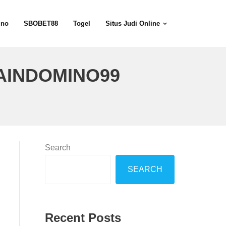
ino
SBOBET88
Togel
Situs Judi Online
MAINDOMINO99
Search
SEARCH
Recent Posts