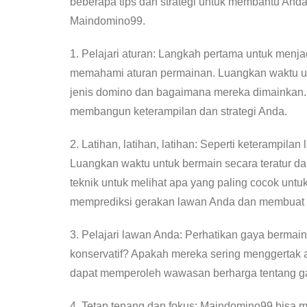
beberapa tips dan strategi untuk membantu An
Maindomino99.
1. Pelajari aturan: Langkah pertama untuk menj
memahami aturan permainan. Luangkan waktu u
jenis domino dan bagaimana mereka dimainkan.
membangun keterampilan dan strategi Anda.
2. Latihan, latihan, latihan: Seperti keterampi
Luangkan waktu untuk bermain secara teratur da
teknik untuk melihat apa yang paling cocok un
memprediksi gerakan lawan Anda dan membuat k
3. Pelajari lawan Anda: Perhatikan gaya bermai
konservatif? Apakah mereka sering menggertak
dapat memperoleh wawasan berharga tentang ga
4. Tetap tenang dan fokus: Maindomino99 bisa m