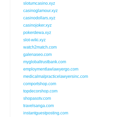
slotumcasino.xyz
casinoglamour.xyz
casinodollars.xyz
casinojoker.xyz
pokerdewa.xyz
slot-wiki.xyz
watch2match.com
galenaseo.com
myglobaltrustbank.com
employmentlawlawyergo.com
medicalmalpracticelawyersinc.com
comportshop.com
topdecorshop.com
shopasotv.com
travelsanga.com
instantguestposting.com