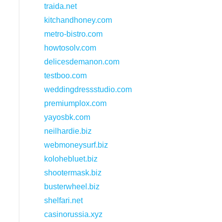
traida.net
kitchandhoney.com
metro-bistro.com
howtosolv.com
delicesdemanon.com
testboo.com
weddingdressstudio.com
premiumplox.com
yayosbk.com
neilhardie.biz
webmoneysurf.biz
kolohebluet.biz
shootermask.biz
busterwheel.biz
shelfari.net
casinorussia.xyz