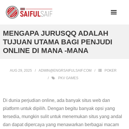
Skip
to
content
MENGAPA JURUSQQ ADALAH
TUJUAN UTAMA BAGI PENJUDI
ONLINE DI MANA -MANA
AUG 29, 2025
ADMIN@ENGRSAIFULSAIF.COM
POKER
PKV GAMES
Di dunia perjudian online, ada banyak situs web dan
platform untuk dipilih. Dengan begitu banyak opsi yang
tersedia, mungkin sulit untuk menemukan situs yang andal
dan dapat dipercaya yang menawarkan berbagai macam