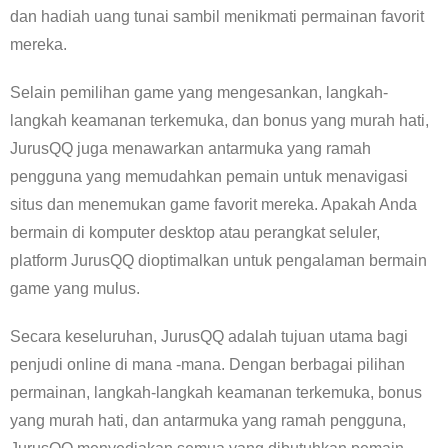
dan hadiah uang tunai sambil menikmati permainan favorit
mereka.
Selain pemilihan game yang mengesankan, langkah-
langkah keamanan terkemuka, dan bonus yang murah hati,
JurusQQ juga menawarkan antarmuka yang ramah
pengguna yang memudahkan pemain untuk menavigasi
situs dan menemukan game favorit mereka. Apakah Anda
bermain di komputer desktop atau perangkat seluler,
platform JurusQQ dioptimalkan untuk pengalaman bermain
game yang mulus.
Secara keseluruhan, JurusQQ adalah tujuan utama bagi
penjudi online di mana -mana. Dengan berbagai pilihan
permainan, langkah-langkah keamanan terkemuka, bonus
yang murah hati, dan antarmuka yang ramah pengguna,