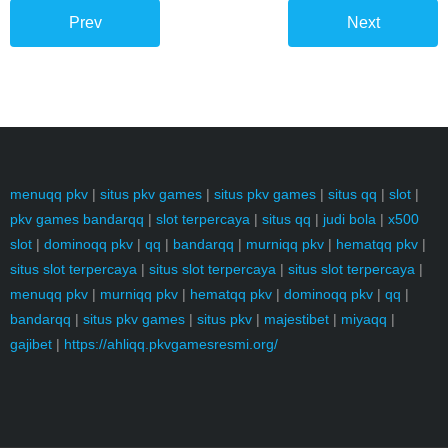
Prev
Next
menuqq pkv
|
situs pkv games
|
situs pkv games
|
situs qq
|
slot
|
pkv games bandarqq
|
slot terpercaya
|
situs qq
|
judi bola
|
x500
slot
|
dominoqq pkv
|
qq
|
bandarqq
|
murniqq pkv
|
hematqq pkv
|
situs slot terpercaya
|
situs slot terpercaya
|
situs slot terpercaya
|
menuqq pkv
|
murniqq pkv
|
hematqq pkv
|
dominoqq pkv
|
qq
|
bandarqq
|
situs pkv games
|
situs pkv
|
majestibet
|
miyaqq
|
gajibet
|
https://ahliqq.pkvgamesresmi.org/