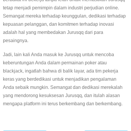
tetap menjadi pemimpin dalam industri perjudian online.
Semangat mereka terhadap keunggulan, dedikasi terhadap
kepuasan pelanggan, dan komitmen terhadap inovasi
adalah hal yang membedakan Jurusqq dari para
pesaingnya.
Jadi, lain kali Anda masuk ke Jurusqq untuk mencoba
keberuntungan Anda dalam permainan poker atau
blackjack, ingatlah bahwa di balik layar, ada tim pekerja
keras yang berdedikasi untuk menjadikan pengalaman
Anda sebaik mungkin. Semangat dan dedikasi merekalah
yang mendorong kesuksesan Jurusqq, dan itulah alasan
mengapa platform ini terus berkembang dan berkembang.