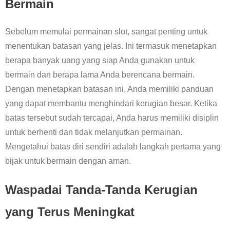
Bermain
Sebelum memulai permainan slot, sangat penting untuk
menentukan batasan yang jelas. Ini termasuk menetapkan
berapa banyak uang yang siap Anda gunakan untuk
bermain dan berapa lama Anda berencana bermain.
Dengan menetapkan batasan ini, Anda memiliki panduan
yang dapat membantu menghindari kerugian besar. Ketika
batas tersebut sudah tercapai, Anda harus memiliki disiplin
untuk berhenti dan tidak melanjutkan permainan.
Mengetahui batas diri sendiri adalah langkah pertama yang
bijak untuk bermain dengan aman.
Waspadai Tanda-Tanda Kerugian
yang Terus Meningkat