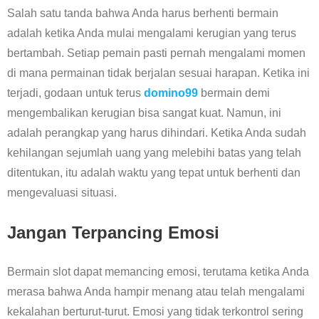
Salah satu tanda bahwa Anda harus berhenti bermain
adalah ketika Anda mulai mengalami kerugian yang terus
bertambah. Setiap pemain pasti pernah mengalami momen
di mana permainan tidak berjalan sesuai harapan. Ketika ini
terjadi, godaan untuk terus
domino99
bermain demi
mengembalikan kerugian bisa sangat kuat. Namun, ini
adalah perangkap yang harus dihindari. Ketika Anda sudah
kehilangan sejumlah uang yang melebihi batas yang telah
ditentukan, itu adalah waktu yang tepat untuk berhenti dan
mengevaluasi situasi.
Jangan Terpancing Emosi
Bermain slot dapat memancing emosi, terutama ketika Anda
merasa bahwa Anda hampir menang atau telah mengalami
kekalahan berturut-turut. Emosi yang tidak terkontrol sering