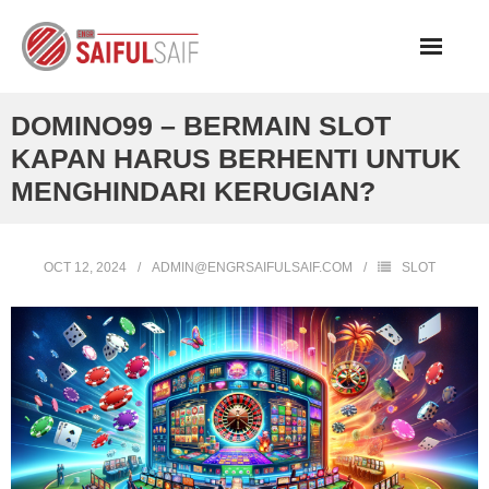
Skip
to
content
DOMINO99 – BERMAIN SLOT
KAPAN HARUS BERHENTI UNTUK
MENGHINDARI KERUGIAN?
OCT 12, 2024
ADMIN@ENGRSAIFULSAIF.COM
SLOT