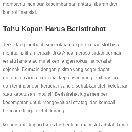
membantu menjaga keseimbangan antara hiburan dan
kontrol finansial.
Tahu Kapan Harus Beristirahat
Terkadang, berhenti sementara dari permainan slot bisa
menjadi pilihan terbaik. Jika Anda merasa sudah bermain
terlalu lama atau mulai kehilangan fokus, istirahatlah
sejenak. Bermain dengan pikiran yang segar dapat
membantu Anda membuat keputusan yang lebih rasional
dan terhindar dari kerugian yang disebabkan oleh kelelahan
atau keputusan impulsif. Beristirahat juga memberi
kesempatan untuk mengevaluasi strategi dan kembali
bermain dengan lebih tenang.
Mengetahui kapan harus berhenti bermain slot adalah kunci