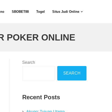
ino
SBOBET88
Togel
Situs Judi Online
R POKER ONLINE
Search
SEARCH
Recent Posts
Akuqq: Tujuan Utama