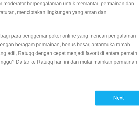
 tim moderator berpengalaman untuk memantau permainan dan
turan, menciptakan lingkungan yang aman dan
r bagi para penggemar poker online yang mencari pengalaman
engan beragam permainan, bonus besar, antarmuka ramah
 adil, Ratuqq dengan cepat menjadi favorit di antara pemain
nggu? Daftar ke Ratuqq hari ini dan mulai mainkan permainan
Next