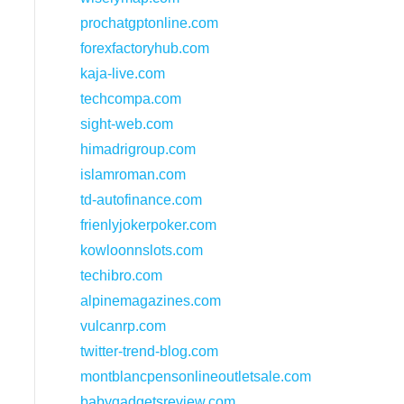
prochatgptonline.com
forexfactoryhub.com
kaja-live.com
techcompa.com
sight-web.com
himadrigroup.com
islamroman.com
td-autofinance.com
frienlyjokerpoker.com
kowloonnslots.com
techibro.com
alpinemagazines.com
vulcanrp.com
twitter-trend-blog.com
montblancpensonlineoutletsale.com
babygadgetsreview.com