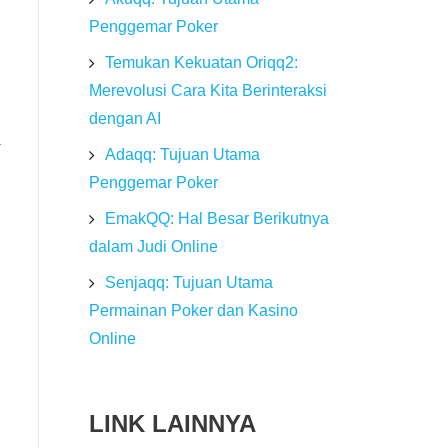
Penggemar Poker
Temukan Kekuatan Oriqq2:
Merevolusi Cara Kita Berinteraksi
dengan AI
a
Adaqq: Tujuan Utama
Penggemar Poker
EmakQQ: Hal Besar Berikutnya
dalam Judi Online
Senjaqq: Tujuan Utama
Permainan Poker dan Kasino
Online
LINK LAINNYA