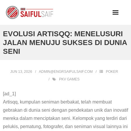
Skip
to
content
EVOLUSI ARTISQQ: MENELUSURI
JALAN MENUJU SUKSES DI DUNIA
SENI
JUN 13, 2026
ADMIN@ENGRSAIFULSAIF.COM
POKER
PKV GAMES
[ad_1]
Artisqq, kumpulan seniman berbakat, telah membuat
gebrakan di dunia seni dengan pendekatan unik dan inovatif
mereka dalam menciptakan seni. Kelompok yang terdiri dari
pelukis, pematung, fotografer, dan seniman visual lainnya ini