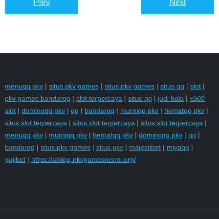
Prev
Next
menuqq pkv
|
situs pkv games
|
situs pkv games
|
situs qq
|
slot
|
pkv games bandarqq
|
slot terpercaya
|
situs qq
|
judi bola
|
x500
slot
|
dominoqq pkv
|
qq
|
bandarqq
|
murniqq pkv
|
hematqq pkv
|
situs slot terpercaya
|
situs slot terpercaya
|
situs slot terpercaya
|
menuqq pkv
|
murniqq pkv
|
hematqq pkv
|
dominoqq pkv
|
qq
|
bandarqq
|
situs pkv games
|
situs pkv
|
majestibet
|
miyaqq
|
gajibet
|
https://ahliqq.pkvgamesresmi.org/