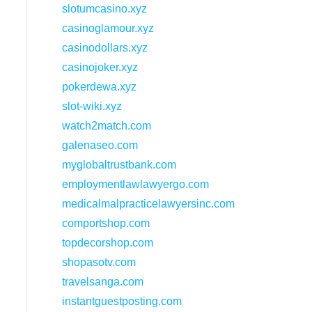
slotumcasino.xyz
casinoglamour.xyz
casinodollars.xyz
casinojoker.xyz
pokerdewa.xyz
slot-wiki.xyz
watch2match.com
galenaseo.com
myglobaltrustbank.com
employmentlawlawyergo.com
medicalmalpracticelawyersinc.com
comportshop.com
topdecorshop.com
shopasotv.com
travelsanga.com
instantguestposting.com