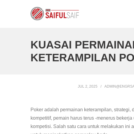
Skip
to
content
KUASAI PERMAINA
KETERAMPILAN PO
JUL 2, 2025
ADMIN@ENGRSA
Poker adalah permainan keterampilan, strategi, d
kompetitif, pemain harus terus -menerus bekerj
kompetisi. Salah satu cara untuk melakukan in