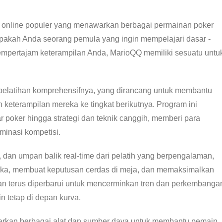
m online populer yang menawarkan berbagai permainan poker
Apakah Anda seorang pemula yang ingin mempelajari dasar -
mpertajam keterampilan Anda, MarioQQ memiliki sesuatu untu
 pelatihan komprehensifnya, yang dirancang untuk membantu
eterampilan mereka ke tingkat berikutnya. Program ini
 poker hingga strategi dan teknik canggih, memberi para
inasi kompetisi.
tif, dan umpan balik real-time dari pelatih yang berpengalaman,
ka, membuat keputusan cerdas di meja, dan memaksimalkan
n terus diperbarui untuk mencerminkan tren dan perkembanga
n tetap di depan kurva.
arkan berbagai alat dan sumber daya untuk membantu pemain