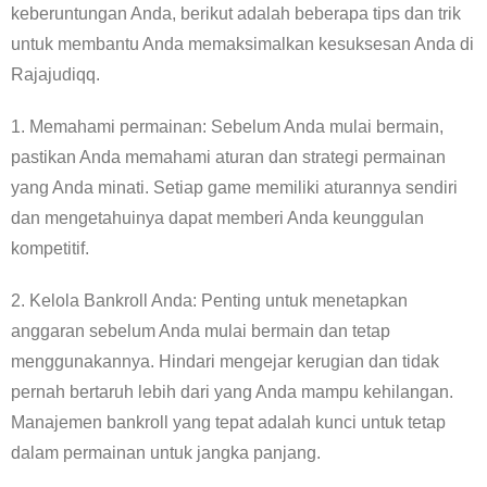
keberuntungan Anda, berikut adalah beberapa tips dan trik
untuk membantu Anda memaksimalkan kesuksesan Anda di
Rajajudiqq.
1. Memahami permainan: Sebelum Anda mulai bermain,
pastikan Anda memahami aturan dan strategi permainan
yang Anda minati. Setiap game memiliki aturannya sendiri
dan mengetahuinya dapat memberi Anda keunggulan
kompetitif.
2. Kelola Bankroll Anda: Penting untuk menetapkan
anggaran sebelum Anda mulai bermain dan tetap
menggunakannya. Hindari mengejar kerugian dan tidak
pernah bertaruh lebih dari yang Anda mampu kehilangan.
Manajemen bankroll yang tepat adalah kunci untuk tetap
dalam permainan untuk jangka panjang.