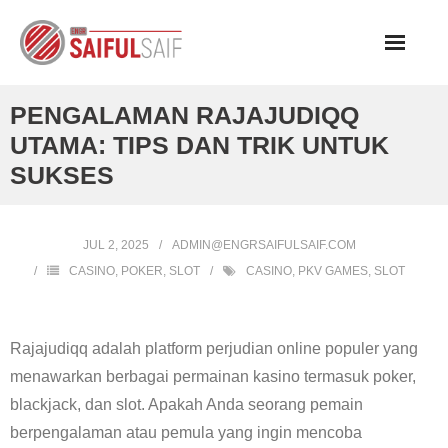
Skip
to
content
PENGALAMAN RAJAJUDIQQ
UTAMA: TIPS DAN TRIK UNTUK
SUKSES
JUL 2, 2025
ADMIN@ENGRSAIFULSAIF.COM
CASINO
,
POKER
,
SLOT
CASINO
,
PKV GAMES
,
SLOT
Rajajudiqq adalah platform perjudian online populer yang
menawarkan berbagai permainan kasino termasuk poker,
blackjack, dan slot. Apakah Anda seorang pemain
berpengalaman atau pemula yang ingin mencoba