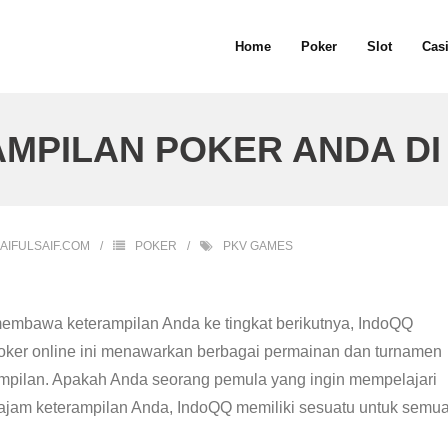
Home
Poker
Slot
Cas
MPILAN POKER ANDA DI
IFULSAIF.COM
POKER
PKV GAMES
embawa keterampilan Anda ke tingkat berikutnya, IndoQQ
poker online ini menawarkan berbagai permainan dan turnamen
ampilan. Apakah Anda seorang pemula yang ingin mempelajari
tajam keterampilan Anda, IndoQQ memiliki sesuatu untuk semu