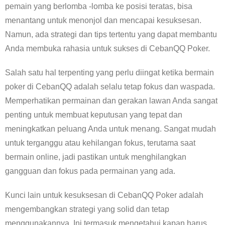
pemain yang berlomba -lomba ke posisi teratas, bisa
menantang untuk menonjol dan mencapai kesuksesan.
Namun, ada strategi dan tips tertentu yang dapat membantu
Anda membuka rahasia untuk sukses di CebanQQ Poker.
Salah satu hal terpenting yang perlu diingat ketika bermain
poker di CebanQQ adalah selalu tetap fokus dan waspada.
Memperhatikan permainan dan gerakan lawan Anda sangat
penting untuk membuat keputusan yang tepat dan
meningkatkan peluang Anda untuk menang. Sangat mudah
untuk terganggu atau kehilangan fokus, terutama saat
bermain online, jadi pastikan untuk menghilangkan
gangguan dan fokus pada permainan yang ada.
Kunci lain untuk kesuksesan di CebanQQ Poker adalah
mengembangkan strategi yang solid dan tetap
menggunakannya. Ini termasuk mengetahui kapan harus