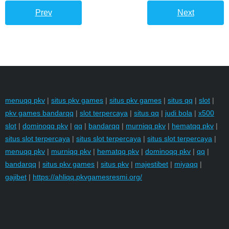
Prev
Next
menuqq pkv
|
situs pkv games
|
situs pkv games
|
situs qq
|
slot
|
pkv games bandarqq
|
slot terpercaya
|
situs qq
|
judi bola
|
x500
slot
|
dominoqq pkv
|
qq
|
bandarqq
|
murniqq pkv
|
hematqq pkv
|
situs slot terpercaya
|
situs slot terpercaya
|
situs slot terpercaya
|
menuqq pkv
|
murniqq pkv
|
hematqq pkv
|
dominoqq pkv
|
qq
|
bandarqq
|
situs pkv games
|
situs pkv
|
majestibet
|
miyaqq
|
gajibet
|
https://ahliqq.pkvgamesresmi.org/