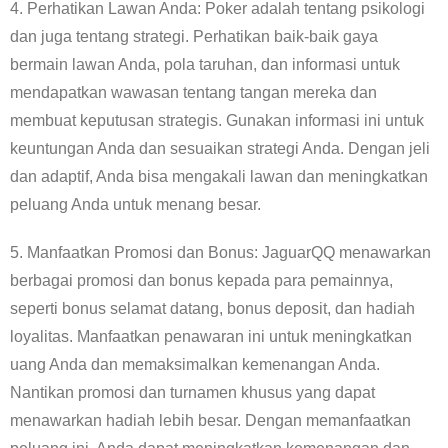
4. Perhatikan Lawan Anda: Poker adalah tentang psikologi
dan juga tentang strategi. Perhatikan baik-baik gaya
bermain lawan Anda, pola taruhan, dan informasi untuk
mendapatkan wawasan tentang tangan mereka dan
membuat keputusan strategis. Gunakan informasi ini untuk
keuntungan Anda dan sesuaikan strategi Anda. Dengan jeli
dan adaptif, Anda bisa mengakali lawan dan meningkatkan
peluang Anda untuk menang besar.
5. Manfaatkan Promosi dan Bonus: JaguarQQ menawarkan
berbagai promosi dan bonus kepada para pemainnya,
seperti bonus selamat datang, bonus deposit, dan hadiah
loyalitas. Manfaatkan penawaran ini untuk meningkatkan
uang Anda dan memaksimalkan kemenangan Anda.
Nantikan promosi dan turnamen khusus yang dapat
menawarkan hadiah lebih besar. Dengan memanfaatkan