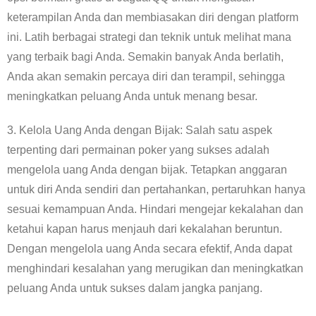
keterampilan Anda dan membiasakan diri dengan platform
ini. Latih berbagai strategi dan teknik untuk melihat mana
yang terbaik bagi Anda. Semakin banyak Anda berlatih,
Anda akan semakin percaya diri dan terampil, sehingga
meningkatkan peluang Anda untuk menang besar.
3. Kelola Uang Anda dengan Bijak: Salah satu aspek
terpenting dari permainan poker yang sukses adalah
mengelola uang Anda dengan bijak. Tetapkan anggaran
untuk diri Anda sendiri dan pertahankan, pertaruhkan hanya
sesuai kemampuan Anda. Hindari mengejar kekalahan dan
ketahui kapan harus menjauh dari kekalahan beruntun.
Dengan mengelola uang Anda secara efektif, Anda dapat
menghindari kesalahan yang merugikan dan meningkatkan
peluang Anda untuk sukses dalam jangka panjang.