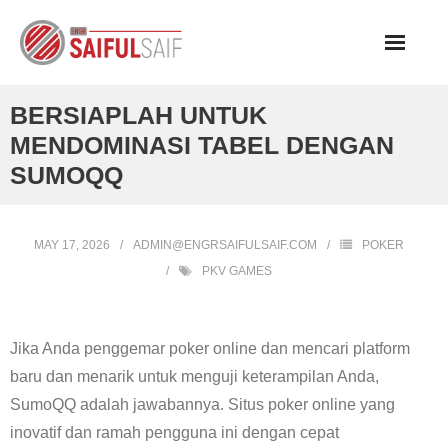
Skip
to
content
BERSIAPLAH UNTUK
MENDOMINASI TABEL DENGAN
SUMOQQ
MAY 17, 2026
ADMIN@ENGRSAIFULSAIF.COM
POKER
PKV GAMES
Jika Anda penggemar poker online dan mencari platform
baru dan menarik untuk menguji keterampilan Anda,
SumoQQ adalah jawabannya. Situs poker online yang
inovatif dan ramah pengguna ini dengan cepat