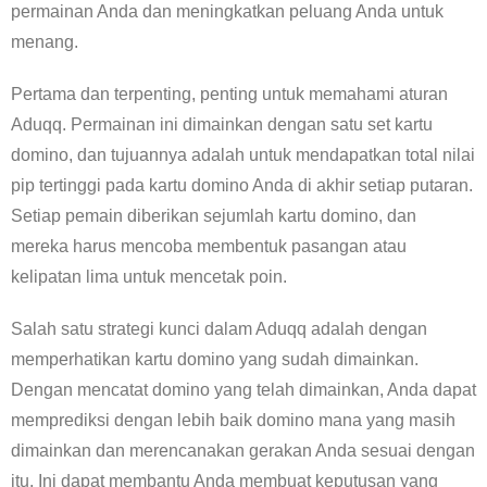
permainan Anda dan meningkatkan peluang Anda untuk
menang.
Pertama dan terpenting, penting untuk memahami aturan
Aduqq. Permainan ini dimainkan dengan satu set kartu
domino, dan tujuannya adalah untuk mendapatkan total nilai
pip tertinggi pada kartu domino Anda di akhir setiap putaran.
Setiap pemain diberikan sejumlah kartu domino, dan
mereka harus mencoba membentuk pasangan atau
kelipatan lima untuk mencetak poin.
Salah satu strategi kunci dalam Aduqq adalah dengan
memperhatikan kartu domino yang sudah dimainkan.
Dengan mencatat domino yang telah dimainkan, Anda dapat
memprediksi dengan lebih baik domino mana yang masih
dimainkan dan merencanakan gerakan Anda sesuai dengan
itu. Ini dapat membantu Anda membuat keputusan yang