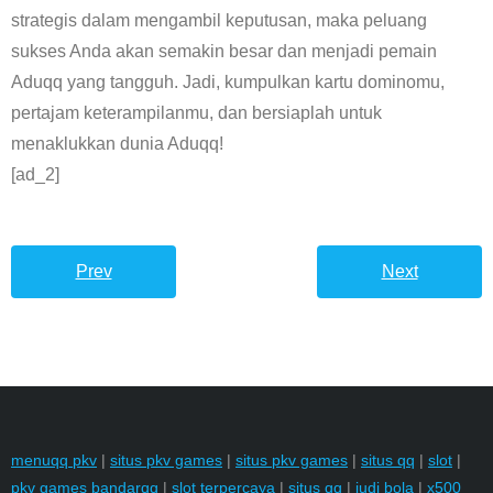
strategis dalam mengambil keputusan, maka peluang
sukses Anda akan semakin besar dan menjadi pemain
Aduqq yang tangguh. Jadi, kumpulkan kartu dominomu,
pertajam keterampilanmu, dan bersiaplah untuk
menaklukkan dunia Aduqq!
[ad_2]
Prev
Next
menuqq pkv
|
situs pkv games
|
situs pkv games
|
situs qq
|
slot
|
pkv games bandarqq
|
slot terpercaya
|
situs qq
|
judi bola
|
x500