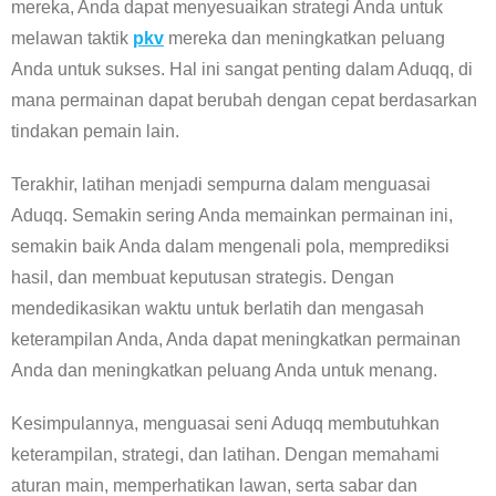
mereka, Anda dapat menyesuaikan strategi Anda untuk
melawan taktik
pkv
mereka dan meningkatkan peluang
Anda untuk sukses. Hal ini sangat penting dalam Aduqq, di
mana permainan dapat berubah dengan cepat berdasarkan
tindakan pemain lain.
Terakhir, latihan menjadi sempurna dalam menguasai
Aduqq. Semakin sering Anda memainkan permainan ini,
semakin baik Anda dalam mengenali pola, memprediksi
hasil, dan membuat keputusan strategis. Dengan
mendedikasikan waktu untuk berlatih dan mengasah
keterampilan Anda, Anda dapat meningkatkan permainan
Anda dan meningkatkan peluang Anda untuk menang.
Kesimpulannya, menguasai seni Aduqq membutuhkan
keterampilan, strategi, dan latihan. Dengan memahami
aturan main, memperhatikan lawan, serta sabar dan