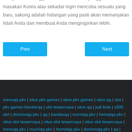
masakan Korea atau sekadar ingin mencoba sesuatu yang
baru, sakong adalah hidangan yang pasti akan memanjakan
lidah Anda dan membuat Anda menginginkan lebih.
Prev
Next
menuqq pkv
|
situs pkv games
|
situs pkv games
|
situs qq
|
slot
|
pkv games bandarqq
|
slot terpercaya
|
situs qq
|
judi bola
|
x500
slot
|
dominoqq pkv
|
qq
|
bandarqq
|
murniqq pkv
|
hematqq pkv
|
situs slot terpercaya
|
situs slot terpercaya
|
situs slot terpercaya
|
menuqq pkv
|
murniqq pkv
|
hematqq pkv
|
dominoqq pkv
|
qq
|