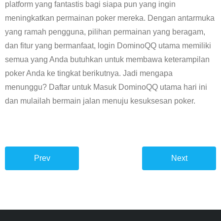
platform yang fantastis bagi siapa pun yang ingin
meningkatkan permainan poker mereka. Dengan antarmuka
yang ramah pengguna, pilihan permainan yang beragam,
dan fitur yang bermanfaat, login DominoQQ utama memiliki
semua yang Anda butuhkan untuk membawa keterampilan
poker Anda ke tingkat berikutnya. Jadi mengapa
menunggu? Daftar untuk Masuk DominoQQ utama hari ini
dan mulailah bermain jalan menuju kesuksesan poker.
Prev
Next